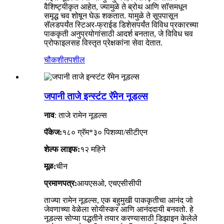
वैशिष्ट्यीकृत आहेत, ज्यामुळे ते ब्रोथ आणि सॉसमधून
समृद्ध चव शोषून घेऊ शकतात. यामुळे ते सूपपासून
सॅलडपर्यंत स्टिअर-फ्राईड डिशेसपर्यंत विविध प्रकारच्या
पाककृती अनुप्रयोगांसाठी आदर्श बनतात, जे विविध चव
प्रोफाइलसह विस्तृत प्रेक्षकांना सेवा देतात.
चौकशी
तपशील
जपानी ताजे इन्स्टंट रॅमेन नूडल्स
नाव
: ताजे रामेन नूडल्स
पॅकेज:
१८० ग्रॅम*३० पिशव्या/सीटीएन
शेल्फ लाइफ:
१२ महिने
मूळ:
चीन
प्रमाणपत्र:
आयएसओ, एचएसीसीपी
ताज्या रामेन नूडल्स, एक बहुमुखी पाककृतीचा आनंद जो
जेवणाच्या वेळेला सोयीस्कर आणि आनंददायी बनवतो. हे
नूडल्स सोप्या पद्धतीने तयार करण्यासाठी डिझाइन केलेले