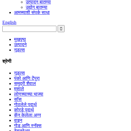
उत्पादन बातम्या
उद्योग बातम्या
आमच्याशी संपर्क साधा
English
मुखपृष्ठ
उत्पादने
नूडल्स
श्रेणी
नूडल्स
पंको आणि टेंपुरा
समुद्री शैवाल
मसाले
लोणच्याच्या भाज्या
सॉस
गोठलेले पदार्थ
कोरडे पदार्थ
कॅन केलेला अन्न
वाइन
गोड आणि स्नॅक्स
टेबलवेअर