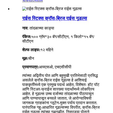
चौकशी
तपशील
राईस स्टिक्स क्रॉस-ब्रिज राईस नूडल्स
नाव
: तांदळाच्या काड्या
पॅकेज:
५०० ग्रॅम*३० बॅग/सीटीएन, १ किलो*१५ बॅग/
सीटीएन
शेल्फ लाइफ:
१२ महिने
मूळ:
चीन
प्रमाणपत्र:
आयएसओ, एचएसीसीपी
त्यांच्या अद्वितीय पोत आणि बहुमुखी प्रतिभेसाठी प्रसिद्ध
असलेले क्रॉस-ब्रिज राईस नूडल्स हे आशियाई
पाककृतींमध्ये एक प्रमुख पदार्थ आहेत, विशेषतः हॉट पॉट
आणि स्टिअर-फ्राईज सारख्या पदार्थांमध्ये लोकप्रिय
आहेत. हे नूडल्स उच्च दर्जाच्या तांदळाच्या पीठापासून
आणि पाण्यापासून बनवले जातात, जे आरोग्याविषयी
जागरूक ग्राहकांना ग्लूटेन-मुक्त पर्याय प्रदान करतात.
पारंपारिक गहू-आधारित नूडल्सच्या विपरीत, क्रॉस-ब्रिज
राईस नूडल्स त्यांच्या गुळगुळीत, निसरड्या पोताने