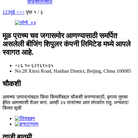
चौकशी
तपशील
1
2
3
पुढे >
>>
पृष्ठ १ / ३
मूळ प्राच्य चव जगासमोर आणण्यासाठी समर्पित
असलेली बीजिंग शिपुलर कंपनी लिमिटेड मध्ये आपले
स्वागत आहे.
+८६ १० ६२९६९०३५
No.28 Xinxi Road, Haidian District, Beijing, China 100085
चौकशी
आमच्या उत्पादनांबद्दल किंवा किंमतींबद्दल चौकशी करण्यासाठी, कृपया तुमचा
ईमेल आमच्याशी शेअर करा. आम्ही २४ तासांच्या आत संपर्कात राहू. धन्यवाद!
किंमत सूची
ताजी बातमी