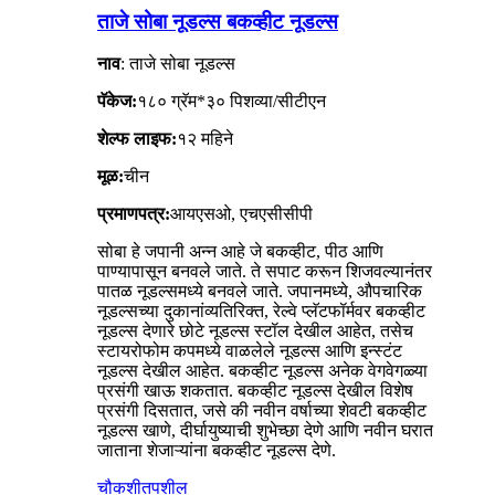
ताजे सोबा नूडल्स बकव्हीट नूडल्स
नाव
: ताजे सोबा नूडल्स
पॅकेज:
१८० ग्रॅम*३० पिशव्या/सीटीएन
शेल्फ लाइफ:
१२ महिने
मूळ:
चीन
प्रमाणपत्र:
आयएसओ, एचएसीसीपी
सोबा हे जपानी अन्न आहे जे बकव्हीट, पीठ आणि
पाण्यापासून बनवले जाते. ते सपाट करून शिजवल्यानंतर
पातळ नूडल्समध्ये बनवले जाते. जपानमध्ये, औपचारिक
नूडल्सच्या दुकानांव्यतिरिक्त, रेल्वे प्लॅटफॉर्मवर बकव्हीट
नूडल्स देणारे छोटे नूडल्स स्टॉल देखील आहेत, तसेच
स्टायरोफोम कपमध्ये वाळलेले नूडल्स आणि इन्स्टंट
नूडल्स देखील आहेत. बकव्हीट नूडल्स अनेक वेगवेगळ्या
प्रसंगी खाऊ शकतात. बकव्हीट नूडल्स देखील विशेष
प्रसंगी दिसतात, जसे की नवीन वर्षाच्या शेवटी बकव्हीट
नूडल्स खाणे, दीर्घायुष्याची शुभेच्छा देणे आणि नवीन घरात
जाताना शेजाऱ्यांना बकव्हीट नूडल्स देणे.
चौकशी
तपशील