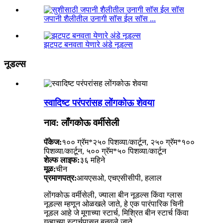
जपानी शैलीतील उनागी सॉस ईल सॉस ...
झटपट बनवता येणारे अंडे नूडल्स
नूडल्स
स्वादिष्ट परंपरांसह लोंगकोऊ शेवया
नाव: लाँगकोऊ वर्मीसेली
पॅकेज:
१०० ग्रॅम*२५० पिशव्या/कार्टून, २५० ग्रॅम*१००
पिशव्या/कार्टून, ५०० ग्रॅम*५० पिशव्या/कार्टून
शेल्फ लाइफ:
३६ महिने
मूळ:
चीन
प्रमाणपत्र:
आयएसओ, एचएसीसीपी, हलाल
लोंगकोऊ वर्मीसेली, ज्याला बीन नूडल्स किंवा ग्लास
नूडल्स म्हणून ओळखले जाते, हे एक पारंपारिक चिनी
नूडल आहे जे मूगाच्या स्टार्च, मिश्रित बीन स्टार्च किंवा
गव्हाच्या स्टार्चपासून बनवले जाते.