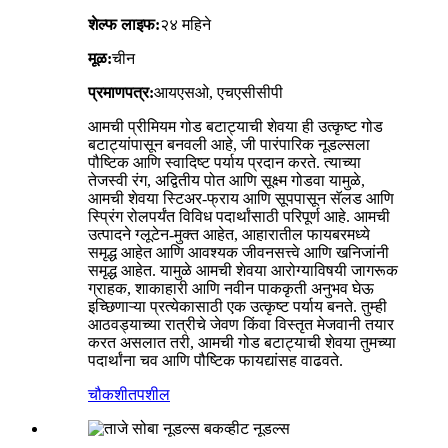
शेल्फ लाइफ:
२४ महिने
मूळ:
चीन
प्रमाणपत्र:
आयएसओ, एचएसीसीपी
आमची प्रीमियम गोड बटाट्याची शेवया ही उत्कृष्ट गोड
बटाट्यांपासून बनवली आहे, जी पारंपारिक नूडल्सला
पौष्टिक आणि स्वादिष्ट पर्याय प्रदान करते. त्याच्या
तेजस्वी रंग, अद्वितीय पोत आणि सूक्ष्म गोडवा यामुळे,
आमची शेवया स्टिअर-फ्राय आणि सूपपासून सॅलड आणि
स्प्रिंग रोलपर्यंत विविध पदार्थांसाठी परिपूर्ण आहे. आमची
उत्पादने ग्लूटेन-मुक्त आहेत, आहारातील फायबरमध्ये
समृद्ध आहेत आणि आवश्यक जीवनसत्त्वे आणि खनिजांनी
समृद्ध आहेत. यामुळे आमची शेवया आरोग्याविषयी जागरूक
ग्राहक, शाकाहारी आणि नवीन पाककृती अनुभव घेऊ
इच्छिणाऱ्या प्रत्येकासाठी एक उत्कृष्ट पर्याय बनते. तुम्ही
आठवड्याच्या रात्रीचे जेवण किंवा विस्तृत मेजवानी तयार
करत असलात तरी, आमची गोड बटाट्याची शेवया तुमच्या
पदार्थांना चव आणि पौष्टिक फायद्यांसह वाढवते.
चौकशी
तपशील