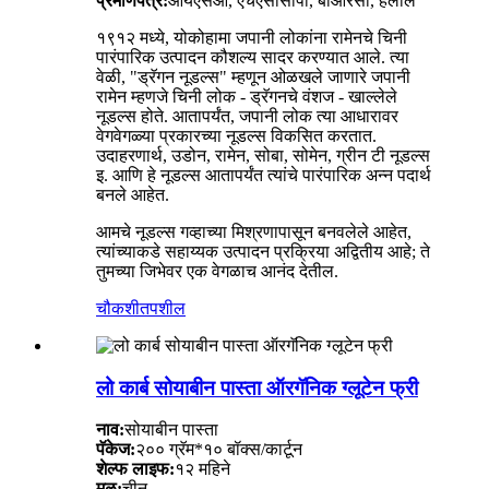
प्रमाणपत्र:
आयएसओ, एचएसीसीपी, बीआरसी, हलाल
१९१२ मध्ये, योकोहामा जपानी लोकांना रामेनचे चिनी
पारंपारिक उत्पादन कौशल्य सादर करण्यात आले. त्या
वेळी, "ड्रॅगन नूडल्स" म्हणून ओळखले जाणारे जपानी
रामेन म्हणजे चिनी लोक - ड्रॅगनचे वंशज - खाल्लेले
नूडल्स होते. आतापर्यंत, जपानी लोक त्या आधारावर
वेगवेगळ्या प्रकारच्या नूडल्स विकसित करतात.
उदाहरणार्थ, उडोन, रामेन, सोबा, सोमेन, ग्रीन टी नूडल्स
इ. आणि हे नूडल्स आतापर्यंत त्यांचे पारंपारिक अन्न पदार्थ
बनले आहेत.
आमचे नूडल्स गव्हाच्या मिश्रणापासून बनवलेले आहेत,
त्यांच्याकडे सहाय्यक उत्पादन प्रक्रिया अद्वितीय आहे; ते
तुमच्या जिभेवर एक वेगळाच आनंद देतील.
चौकशी
तपशील
लो कार्ब सोयाबीन पास्ता ऑरगॅनिक ग्लूटेन फ्री
नाव:
सोयाबीन पास्ता
पॅकेज:
२०० ग्रॅम*१० बॉक्स/कार्टून
शेल्फ लाइफ:
१२ महिने
मूळ:
चीन