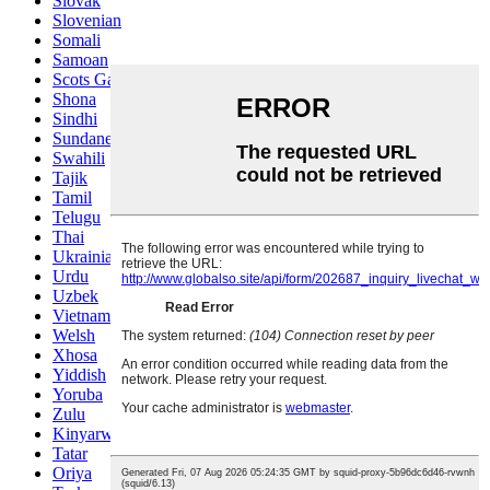
Slovak
Slovenian
Somali
Samoan
Scots Gaelic
Shona
Sindhi
Sundanese
Swahili
Tajik
Tamil
Telugu
Thai
Ukrainian
Urdu
Uzbek
Vietnamese
Welsh
Xhosa
Yiddish
Yoruba
Zulu
Kinyarwanda
Tatar
Oriya