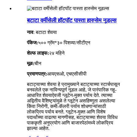
बटाटा वर्मीसेली हॉटपॉट पास्ता हारुसेम नूडल्स
नाव
: बटाटा शेवया
पॅकेज:
५०० ग्रॅम*३० पिशव्या/सीटीएन
शेल्फ लाइफ:
२४ महिने
मूळ:
चीन
प्रमाणपत्र:
आयएसओ, एचएसीसीपी
बटाट्याच्या शेवया हे प्रामुख्याने बटाट्याच्या स्टार्चपासून
बनवलेले एक नाविन्यपूर्ण नूडल आहे, जे पारंपारिक गहू-
आधारित शेवयाऐवजी ग्लूटेन-मुक्त पर्याय देते. त्याच्या
अद्वितीय वैशिष्ट्यांमुळे ते ग्लूटेन असहिष्णुता असलेल्या
किंवा निरोगी, कमी-कॅलरी पर्याय शोधणाऱ्यांसाठी
लोकप्रिय पर्याय बनते. ग्लूटेन-मुक्त आणि विशेष
पदार्थांच्या वाढत्या मागणीसह, बटाट्याच्या शेवया विविध
पाककृती अनुप्रयोग आणि बाजारपेठांमध्ये लोकप्रिय
झाल्या आहेत.