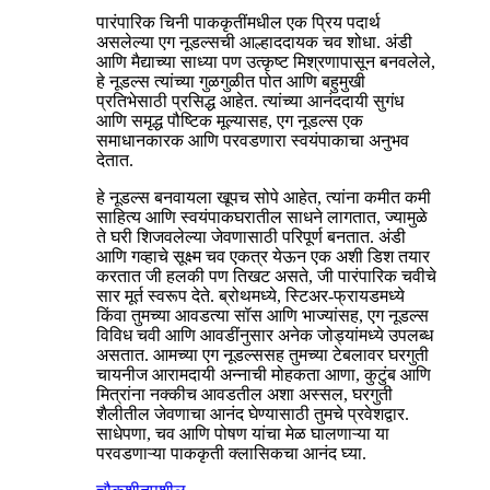
पारंपारिक चिनी पाककृतींमधील एक प्रिय पदार्थ
असलेल्या एग नूडल्सची आल्हाददायक चव शोधा. अंडी
आणि मैद्याच्या साध्या पण उत्कृष्ट मिश्रणापासून बनवलेले,
हे नूडल्स त्यांच्या गुळगुळीत पोत आणि बहुमुखी
प्रतिभेसाठी प्रसिद्ध आहेत. त्यांच्या आनंददायी सुगंध
आणि समृद्ध पौष्टिक मूल्यासह, एग नूडल्स एक
समाधानकारक आणि परवडणारा स्वयंपाकाचा अनुभव
देतात.
हे नूडल्स बनवायला खूपच सोपे आहेत, त्यांना कमीत कमी
साहित्य आणि स्वयंपाकघरातील साधने लागतात, ज्यामुळे
ते घरी शिजवलेल्या जेवणासाठी परिपूर्ण बनतात. अंडी
आणि गव्हाचे सूक्ष्म चव एकत्र येऊन एक अशी डिश तयार
करतात जी हलकी पण तिखट असते, जी पारंपारिक चवीचे
सार मूर्त स्वरूप देते. ब्रोथमध्ये, स्टिअर-फ्रायडमध्ये
किंवा तुमच्या आवडत्या सॉस आणि भाज्यांसह, एग नूडल्स
विविध चवी आणि आवडींनुसार अनेक जोड्यांमध्ये उपलब्ध
असतात. आमच्या एग नूडल्ससह तुमच्या टेबलावर घरगुती
चायनीज आरामदायी अन्नाची मोहकता आणा, कुटुंब आणि
मित्रांना नक्कीच आवडतील अशा अस्सल, घरगुती
शैलीतील जेवणाचा आनंद घेण्यासाठी तुमचे प्रवेशद्वार.
साधेपणा, चव आणि पोषण यांचा मेळ घालणाऱ्या या
परवडणाऱ्या पाककृती क्लासिकचा आनंद घ्या.