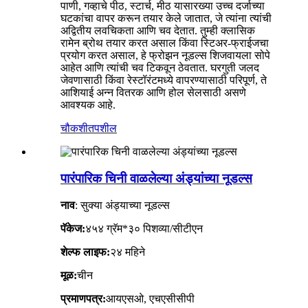
पाणी, गव्हाचे पीठ, स्टार्च, मीठ यासारख्या उच्च दर्जाच्या
घटकांचा वापर करून तयार केले जातात, जे त्यांना त्यांची
अद्वितीय लवचिकता आणि चव देतात. तुम्ही क्लासिक
रामेन ब्रोथ तयार करत असाल किंवा स्टिअर-फ्राईजचा
प्रयोग करत असाल, हे फ्रोझन नूडल्स शिजवायला सोपे
आहेत आणि त्यांची चव टिकवून ठेवतात. घरगुती जलद
जेवणासाठी किंवा रेस्टॉरंटमध्ये वापरण्यासाठी परिपूर्ण, ते
आशियाई अन्न वितरक आणि होल सेलसाठी असणे
आवश्यक आहे.
चौकशी
तपशील
पारंपारिक चिनी वाळलेल्या अंड्यांच्या नूडल्स
नाव
: सुक्या अंड्याच्या नूडल्स
पॅकेज:
४५४ ग्रॅम*३० पिशव्या/सीटीएन
शेल्फ लाइफ:
२४ महिने
मूळ:
चीन
प्रमाणपत्र:
आयएसओ, एचएसीसीपी