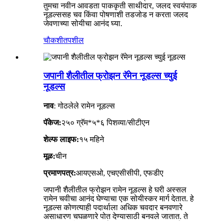
तुमचा नवीन आवडता पाककृती साथीदार, जलद स्वयंपाक
नूडल्ससह चव किंवा पोषणाशी तडजोड न करता जलद
जेवणाच्या सोयीचा आनंद घ्या.
चौकशी
तपशील
जपानी शैलीतील फ्रोझन रॅमेन नूडल्स च्युई
नूडल्स
नाव
: गोठलेले रामेन नूडल्स
पॅकेज:
२५० ग्रॅम*५*६ पिशव्या/सीटीएन
शेल्फ लाइफ:
१५ महिने
मूळ:
चीन
प्रमाणपत्र:
आयएसओ, एचएसीसीपी, एफडीए
जपानी शैलीतील फ्रोझन रामेन नूडल्स हे घरी अस्सल
रामेन चवीचा आनंद घेण्याचा एक सोयीस्कर मार्ग देतात. हे
नूडल्स कोणत्याही पदार्थाला अधिक चवदार बनवणारे
असाधारण चघळणारे पोत देण्यासाठी बनवले जातात. ते