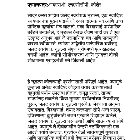
प्रमाणपत्र:
आयएसओ, एचएसीसीपी, कोशेर
सादर करत आहोत जलद स्वयंपाक नूडल्स, एक स्वादिष्ट
स्वयंपाकाचा मुख्य पदार्थ जो अपवादात्मक चव आणि उच्च
पौष्टिक मूल्यांचा मेळ घालतो. एका विश्वासार्ह पारंपारिक
ब्रँडने बनवलेले, हे नूडल्स केवळ जेवण नाही तर ते एक
उत्कृष्ठ अनुभव आहे जे प्रामाणिक चव आणि पाककृती
वारसा स्वीकारते. त्यांच्या अद्वितीय पारंपारिक चवीसह,
जलद स्वयंपाक नूडल्स संपूर्ण युरोपमध्ये एक खळबळ
बनली आहेत, ज्यांनी सोयीस्करता आणि गुणवत्ता दोन्ही
शोधणाऱ्या ग्राहकांची मने जिंकली आहेत.
हे नूडल्स कोणत्याही प्रसंगासाठी परिपूर्ण आहेत, ज्यामुळे
तुम्हाला अनेक स्वादिष्ट जोड्या तयार करण्यासाठी
बहुमुखी पर्याय उपलब्ध होतात. समृद्ध रस्सा, ताज्या
भाज्यांसह तळलेले किंवा तुमच्या प्रथिनांच्या निवडीसह
पूरक, जलद स्वयंपाक नूडल्स प्रत्येक जेवणाचा अनुभव
उंचावतात. विश्वासार्ह, तयार करण्यास सोपे अन्न साठवू
इच्छिणाऱ्या कुटुंबांसाठी उत्तम प्रकारे डिझाइन केलेले,
जलद स्वयंपाक नूडल्स परवडणारे आणि साठवण्यास सोपे
आहेत, ज्यामुळे ते दीर्घकालीन पॅन्ट्री स्टॉकिंगसाठी एक
आदर्श पर्याय बनतात. प्रत्येक वेळी सातत्यपूर्ण गुणवत्ता
आणि पारंपारिक चवीची हमी देणाऱ्या ब्रँडवर विश्वास ठेवा.