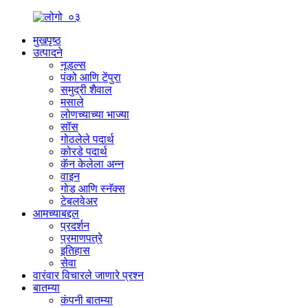
मुखपृष्ठ
उत्पादने
नूडल्स
पंको आणि टेंपुरा
समुद्री शैवाल
मसाले
लोणच्याच्या भाज्या
सॉस
गोठलेले पदार्थ
कोरडे पदार्थ
कॅन केलेला अन्न
वाइन
गोड आणि स्नॅक्स
टेबलवेअर
आमच्याबद्दल
प्रदर्शन
प्रमाणपत्रे
इतिहास
सेवा
वारंवार विचारले जाणारे प्रश्न
बातम्या
कंपनी बातम्या