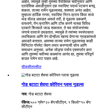
आहेत, ज्यामुळे तुम्ही तुमच्या वैयक्तिक चवीनुसार आणि
प्रादेशिक आवडीनुसार एक स्वादिष्ट पदार्थ पटकन बनवू
शकता. ताज्या रामेन नूडल्ससह, शक्यता अनंत आहेत.
तुम्हाला हार्दिक रस्सा, स्वादिष्ट स्टिर-फ्राय किंवा साधे
थंड सॅलड आवडत असले तरी, हे नूडल्स उकळणे,
वाफवणे, पॅन-फ्रायिंग आणि टॉस करणे यासह विविध
प्रकारे शिजवले जाऊ शकतात. ते चव संयोजनांच्या
जगाचे दरवाजे उघडतात, ज्यामुळे ते त्यांच्या स्वयंपाकात
लवचिकता आणि वेग दोन्हीला महत्त्व देणाऱ्या ग्राहकांमध्ये
आवडते बनतात. आमच्या ताज्या रामेन नूडल्ससह काही
मिनिटांत गॉरमेट जेवण तयार करण्याची सोय आणि
समाधान अनुभवा. अनेक जोड्या पर्याय एक्सप्लोर करा
आणि तुमच्या चवीच्या कळ्यांना आनंद द्या, तुमचा परिपूर्ण
बाउल रामेन वाट पाहत आहे.
चौकशी
तपशील
गोड बटाटा शेवया कोरियन ग्लास नूडल्स
नाव
: गोड बटाटा शेवया
पॅकेज:
५०० ग्रॅम*२० बॅग/सीटीएन, १ किलो*१० बॅग/
सीटीएन