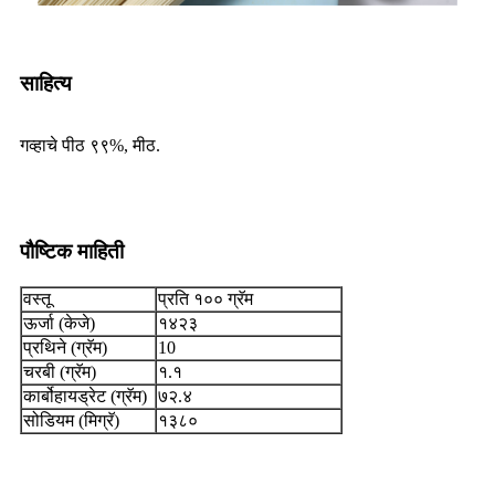
साहित्य
गव्हाचे पीठ ९९%, मीठ.
पौष्टिक माहिती
वस्तू
प्रति १०० ग्रॅम
ऊर्जा (केजे)
१४२३
प्रथिने (ग्रॅम)
10
चरबी (ग्रॅम)
१.१
कार्बोहायड्रेट (ग्रॅम)
७२.४
सोडियम (मिग्रॅ)
१३८०