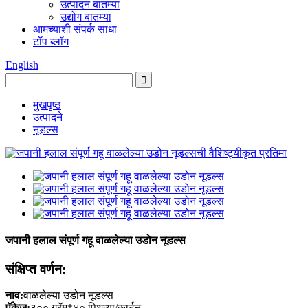
उत्पादन बातम्या
उद्योग बातम्या
आमच्याशी संपर्क साधा
टॉप ब्लॉग
English
मुखपृष्ठ
उत्पादने
नूडल्स
जपानी हलाल संपूर्ण गहू वाळलेल्या उडोन नूडल्स
संक्षिप्त वर्णन:
नाव:
वाळलेल्या उडोन नूडल्स
पॅकेज:
३०० ग्रॅम*४० पिशव्या/कार्टून