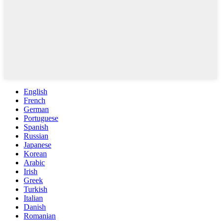
English
French
German
Portuguese
Spanish
Russian
Japanese
Korean
Arabic
Irish
Greek
Turkish
Italian
Danish
Romanian