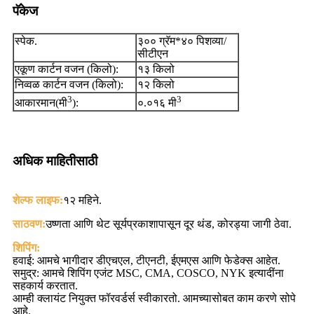
पॅकेज
स्पेक.
३०० ग्रॅम*४० पिशव्या/
सीटीएन
एकूण कार्टन वजन (किलो):
१३ किलो
निव्वळ कार्टन वजन (किलो):
१२ किलो
3
3
आकारमान(मी
):
०.०१६ मी
अधिक माहितीसाठी
शेल्फ लाइफ:
१२ महिने.
साठवण:
उष्णता आणि थेट सूर्यप्रकाशापासून दूर थंड, कोरड्या जागी ठेवा.
शिपिंग:
हवाई: आमचे भागीदार डीएचएल, टीएनटी, ईएमएस आणि फेडेक्स आहेत.
समुद्र: आमचे शिपिंग एजंट MSC, CMA, COSCO, NYK इत्यादींना
सहकार्य करतात.
आम्ही क्लायंट नियुक्त फॉरवर्डर्स स्वीकारतो. आमच्यासोबत काम करणे सोपे
आहे.