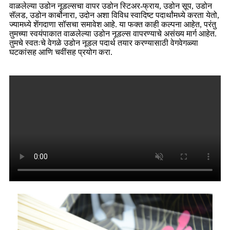
वाळलेल्या उडोन नूडल्सचा वापर उडोन स्टिअर-फ्राय, उडोन सूप, उडोन
सॅलड, उडोन कार्बोनारा, उदोन अशा विविध स्वादिष्ट पदार्थांमध्ये करता येतो,
ज्यामध्ये शेंगदाणा सॉसचा समावेश आहे. या फक्त काही कल्पना आहेत, परंतु
तुमच्या स्वयंपाकात वाळलेल्या उडोन नूडल्स वापरण्याचे असंख्य मार्ग आहेत.
तुमचे स्वतःचे वेगळे उडोन नूडल पदार्थ तयार करण्यासाठी वेगवेगळ्या
घटकांसह आणि चवींसह प्रयोग करा.