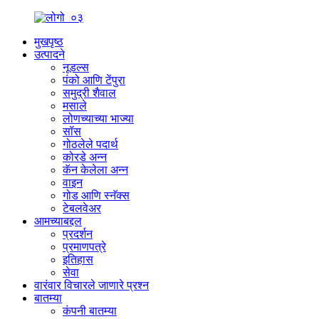
मुखपृष्ठ
उत्पादने
नूडल्स
पंको आणि टेंपुरा
समुद्री शैवाल
मसाले
लोणच्याच्या भाज्या
सॉस
गोठलेले पदार्थ
कोरडे अन्न
कॅन केलेला अन्न
वाइन
गोड आणि स्नॅक्स
टेबलवेअर
आमच्याबद्दल
प्रदर्शन
प्रमाणपत्रे
इतिहास
सेवा
वारंवार विचारले जाणारे प्रश्न
बातम्या
कंपनी बातम्या