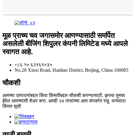
मूळ प्राच्य चव जगासमोर आणण्यासाठी समर्पित
असलेली बीजिंग शिपुलर कंपनी लिमिटेड मध्ये आपले
स्वागत आहे.
+८६ १० ६२९६९०३५
No.28 Xinxi Road, Haidian District, Beijing, China 100085
चौकशी
आमच्या उत्पादनांबद्दल किंवा किंमतींबद्दल चौकशी करण्यासाठी, कृपया तुमचा
ईमेल आमच्याशी शेअर करा. आम्ही २४ तासांच्या आत संपर्कात राहू. धन्यवाद!
किंमत सूची
ताजी बातमी