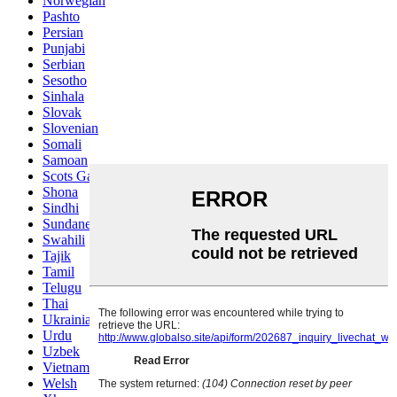
Norwegian
Pashto
Persian
Punjabi
Serbian
Sesotho
Sinhala
Slovak
Slovenian
Somali
Samoan
Scots Gaelic
Shona
Sindhi
Sundanese
Swahili
Tajik
Tamil
Telugu
Thai
Ukrainian
Urdu
Uzbek
Vietnamese
Welsh