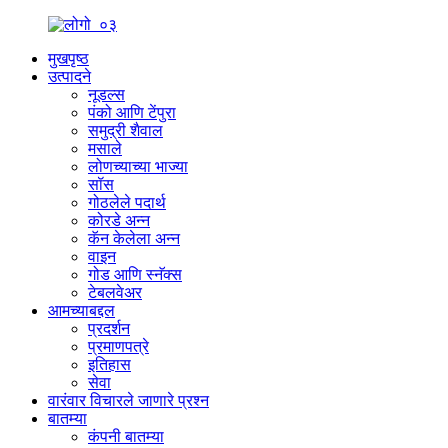
मुखपृष्ठ
उत्पादने
नूडल्स
पंको आणि टेंपुरा
समुद्री शैवाल
मसाले
लोणच्याच्या भाज्या
सॉस
गोठलेले पदार्थ
कोरडे अन्न
कॅन केलेला अन्न
वाइन
गोड आणि स्नॅक्स
टेबलवेअर
आमच्याबद्दल
प्रदर्शन
प्रमाणपत्रे
इतिहास
सेवा
वारंवार विचारले जाणारे प्रश्न
बातम्या
कंपनी बातम्या