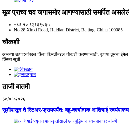
मूळ प्राच्य चव जगासमोर आणण्यासाठी समर्पित असलेली
+८६ १० ६२९६९०३५
No.28 Xinxi Road, Haidian District, Beijing, China 100085
चौकशी
आमच्या उत्पादनांबद्दल किंवा किंमतींबद्दल चौकशी करण्यासाठी, कृपया तुमचा ईमेल
किंमत सूची
ताजी बातमी
३०/०१/२०२६
सुशीपासून ते स्टिअर-फ्रायपर्यंत: बहु-कार्यात्मक आशियाई स्वयंपाकघ