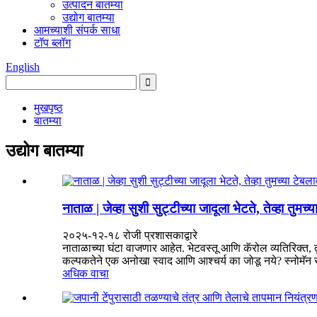
उत्पादन बातम्या
उद्योग बातम्या
आमच्याशी संपर्क साधा
टॉप ब्लॉग
English
मुखपृष्ठ
बातम्या
उद्योग बातम्या
नाताळ | जेव्हा सुशी सुट्टीच्या जादूला भेटते, तेव्हा तु
२०२५-१२-१८ रोजी प्रशासकाद्वारे
नाताळाच्या घंटा वाजणार आहेत. भेटवस्तू आणि कॅरोल व्यतिरिक्त
कल्पकतेने एक अनोखा स्वाद आणि आश्चर्य का जोडू नये? स्नोमॅन
अधिक वाचा