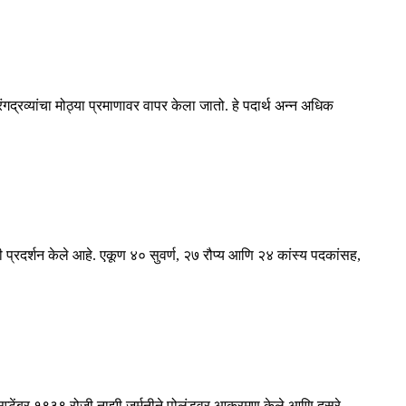
रंगद्रव्यांचा मोठ्या प्रमाणावर वापर केला जातो. हे पदार्थ अन्न अधिक
 प्रदर्शन केले आहे. एकूण ४० सुवर्ण, २७ रौप्य आणि २४ कांस्य पदकांसह,
 १ सप्टेंबर १९३९ रोजी नाझी जर्मनीने पोलंडवर आक्रमण केले आणि दुसरे