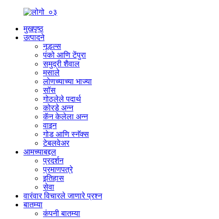
मुखपृष्ठ
उत्पादने
नूडल्स
पंको आणि टेंपुरा
समुद्री शैवाल
मसाले
लोणच्याच्या भाज्या
सॉस
गोठलेले पदार्थ
कोरडे अन्न
कॅन केलेला अन्न
वाइन
गोड आणि स्नॅक्स
टेबलवेअर
आमच्याबद्दल
प्रदर्शन
प्रमाणपत्रे
इतिहास
सेवा
वारंवार विचारले जाणारे प्रश्न
बातम्या
कंपनी बातम्या