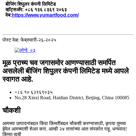
बीजिंग शिपुलर कंपनी लिमिटेड
व्हॉट्सअ‍ॅप: +८६ १३६ ८३६९ २०६३
वेब:
https://www.yumartfood.com/
पोस्ट वेळ: फेब्रुवारी-२६-२०२५
मूळ प्राच्य चव जगासमोर आणण्यासाठी समर्पित
असलेली बीजिंग शिपुलर कंपनी लिमिटेड मध्ये आपले
स्वागत आहे.
+८६ १० ६२९६९०३५
No.28 Xinxi Road, Haidian District, Beijing, China 100085
चौकशी
आमच्या उत्पादनांबद्दल किंवा किंमतींबद्दल चौकशी करण्यासाठी, कृपया तुमचा
ईमेल आमच्याशी शेअर करा. आम्ही २४ तासांच्या आत संपर्कात राहू. धन्यवाद!
किंमत सूची