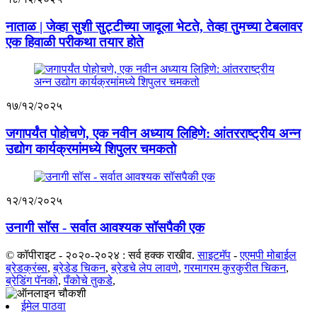
नाताळ | जेव्हा सुशी सुट्टीच्या जादूला भेटते, तेव्हा तुमच्या टेबलावर
एक हिवाळी परीकथा तयार होते
१७/१२/२०२५
जगापर्यंत पोहोचणे, एक नवीन अध्याय लिहिणे: आंतरराष्ट्रीय अन्न
उद्योग कार्यक्रमांमध्ये शिपुलर चमकतो
१२/१२/२०२५
उनागी सॉस - सर्वात आवश्यक सॉसपैकी एक
© कॉपीराइट - २०२०-२०२४ : सर्व हक्क राखीव.
साइटमॅप
-
एएमपी मोबाईल
ब्रेडक्रंब्स
,
ब्रेडेड चिकन
,
ब्रेडचे लेप लावणे
,
गरमागरम कुरकुरीत चिकन
,
ब्रेडिंग पॅनको
,
पँकोचे तुकडे
,
ईमेल पाठवा