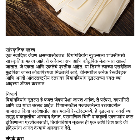
सांस्कृतिक महत्त्व
एक स्वादिष्ट जेवण असण्यासोबतच, बियांगबियांग नूडल्सला शांक्सीमध्ये
सांस्कृतिक महत्त्व आहे. ते अनेकदा सण आणि कौटुंबिक मेळाव्यात खाल्ले
जातात, जे एकता आणि एकतेचे प्रतीक आहेत. या डिशने त्याच्या प्रादेशिक
मुळांपेक्षा जास्त लोकप्रियता मिळवली आहे, चीनमधील अनेक रेस्टॉरंट्स
आणि अगदी आंतरराष्ट्रीय स्तरावर बियांगबियांग नूडल्सच्या स्वतःच्या
आवृत्त्या ऑफर करतात.
निष्कर्ष
बियांगबियांग नूडल्स हे फक्त जेवणापेक्षा जास्त आहेत; ते परंपरा, कारागिरी
आणि चव यांचा उत्सव आहेत. शियानमधील गजबजलेल्या रस्त्यावरील
बाजारात किंवा परदेशातील आरामदायी रेस्टॉरंटमध्ये, हे नूडल्स शानक्सीच्या
समृद्ध पाककृतीचा आस्वाद देतात. प्रामाणिक चिनी पाककृती एक्सप्लोर करू
इच्छिणाऱ्या प्रत्येकासाठी, बियांगबियांग नूडल्स ही एक अशी डिश आहे जी
इंद्रियांना आनंद देण्याचे आश्वासन देते.
संपर्क करा