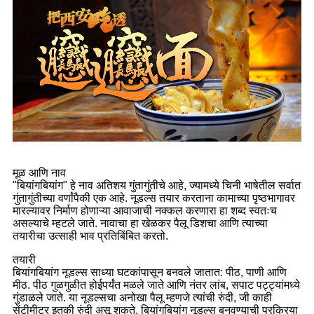
मूळ आणि नाव
"बियांगबियांग" हे नाव अतिशय गुंतागुंतीचे आहे, ज्यामध्ये चिनी भाषेतील सर्वात
गुंतागुंतीच्या वर्णांपैकी एक आहे. नूडल्स तयार करताना कामाच्या पृष्ठभागावर
मारल्यावर निर्माण होणाऱ्या आवाजाची नक्कल करणारा हा शब्द स्वतःच
असल्याचे म्हटले जाते. नावाचा हा खेळकर पैलू डिशचा आणि त्याच्या
तयारीचा उत्साही भाव प्रतिबिंबित करतो.
तयारी
बियांगबियांग नूडल्स साध्या घटकांपासून बनवले जातात: पीठ, पाणी आणि
मीठ. पीठ गुळगुळीत होईपर्यंत मळले जाते आणि नंतर लांब, सपाट पट्ट्यांमध्ये
गुंडाळले जाते. या नूडल्सचा अनोखा पैलू म्हणजे त्यांची रुंदी, जी काही
सेंटीमीटर इतकी रुंदी असू शकते. बियांगबियांग नूडल्स बनवण्याची प्रक्रिया