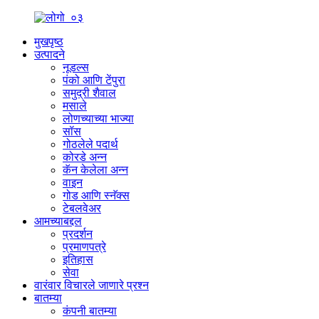
मुखपृष्ठ
उत्पादने
नूडल्स
पंको आणि टेंपुरा
समुद्री शैवाल
मसाले
लोणच्याच्या भाज्या
सॉस
गोठलेले पदार्थ
कोरडे अन्न
कॅन केलेला अन्न
वाइन
गोड आणि स्नॅक्स
टेबलवेअर
आमच्याबद्दल
प्रदर्शन
प्रमाणपत्रे
इतिहास
सेवा
वारंवार विचारले जाणारे प्रश्न
बातम्या
कंपनी बातम्या