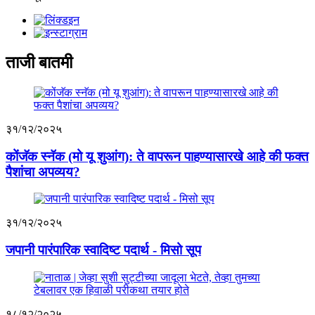
ताजी बातमी
३१/१२/२०२५
कोंजॅक स्नॅक (मो यू शुआंग): ते वापरून पाहण्यासारखे आहे की फक्त
पैशांचा अपव्यय?
३१/१२/२०२५
जपानी पारंपारिक स्वादिष्ट पदार्थ - मिसो सूप
१८/१२/२०२५