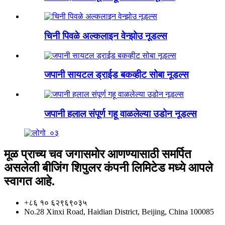
चिनी पिवळे अल्कलाइन वेन्झोउ नूडल्स
जपानी सायटल ड्राईड बकव्हीट सोबा नूडल्स
जपानी हलाल संपूर्ण गहू वाळलेल्या उडोन नूडल्स
मूळ प्राच्य चव जगासमोर आणण्यासाठी समर्पित
असलेली बीजिंग शिपुलर कंपनी लिमिटेड मध्ये आपले
स्वागत आहे.
+८६ १० ६२९६९०३५
No.28 Xinxi Road, Haidian District, Beijing, China 100085