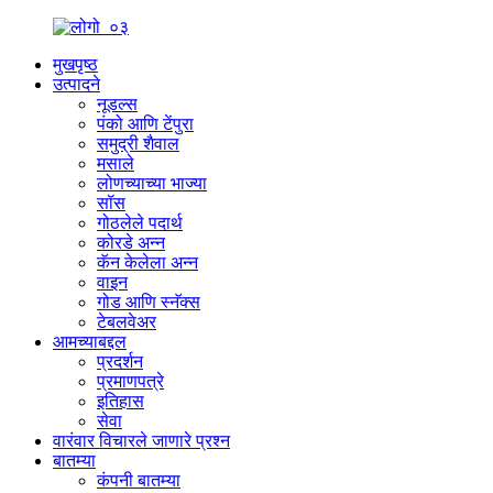
मुखपृष्ठ
उत्पादने
नूडल्स
पंको आणि टेंपुरा
समुद्री शैवाल
मसाले
लोणच्याच्या भाज्या
सॉस
गोठलेले पदार्थ
कोरडे अन्न
कॅन केलेला अन्न
वाइन
गोड आणि स्नॅक्स
टेबलवेअर
आमच्याबद्दल
प्रदर्शन
प्रमाणपत्रे
इतिहास
सेवा
वारंवार विचारले जाणारे प्रश्न
बातम्या
कंपनी बातम्या