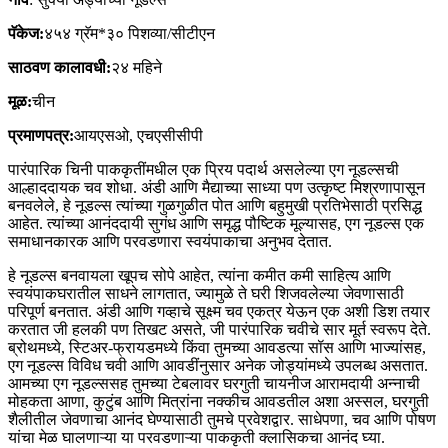
पॅकेज:
४५४ ग्रॅम*३० पिशव्या/सीटीएन
साठवण कालावधी:
२४ महिने
मूळ:
चीन
प्रमाणपत्र:
आयएसओ, एचएसीसीपी
पारंपारिक चिनी पाककृतींमधील एक प्रिय पदार्थ असलेल्या एग नूडल्सची
आल्हाददायक चव शोधा. अंडी आणि मैद्याच्या साध्या पण उत्कृष्ट मिश्रणापासून
बनवलेले, हे नूडल्स त्यांच्या गुळगुळीत पोत आणि बहुमुखी प्रतिभेसाठी प्रसिद्ध
आहेत. त्यांच्या आनंददायी सुगंध आणि समृद्ध पौष्टिक मूल्यासह, एग नूडल्स एक
समाधानकारक आणि परवडणारा स्वयंपाकाचा अनुभव देतात.
हे नूडल्स बनवायला खूपच सोपे आहेत, त्यांना कमीत कमी साहित्य आणि
स्वयंपाकघरातील साधने लागतात, ज्यामुळे ते घरी शिजवलेल्या जेवणासाठी
परिपूर्ण बनतात. अंडी आणि गव्हाचे सूक्ष्म चव एकत्र येऊन एक अशी डिश तयार
करतात जी हलकी पण तिखट असते, जी पारंपारिक चवीचे सार मूर्त स्वरूप देते.
ब्रोथमध्ये, स्टिअर-फ्रायडमध्ये किंवा तुमच्या आवडत्या सॉस आणि भाज्यांसह,
एग नूडल्स विविध चवी आणि आवडींनुसार अनेक जोड्यांमध्ये उपलब्ध असतात.
आमच्या एग नूडल्ससह तुमच्या टेबलावर घरगुती चायनीज आरामदायी अन्नाची
मोहकता आणा, कुटुंब आणि मित्रांना नक्कीच आवडतील अशा अस्सल, घरगुती
शैलीतील जेवणाचा आनंद घेण्यासाठी तुमचे प्रवेशद्वार. साधेपणा, चव आणि पोषण
यांचा मेळ घालणाऱ्या या परवडणाऱ्या पाककृती क्लासिकचा आनंद घ्या.