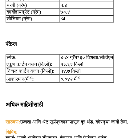
चरबी (ग्रॅम)
१.४
कार्बोहायड्रेट (ग्रॅम)
७०.४
सोडियम (ग्रॅम)
34
पॅकेज
स्पेक.
४५४ ग्रॅम*३० पिशव्या/सीटीएन
एकूण कार्टन वजन (किलो):
१३.६२ किलो
निव्वळ कार्टन वजन (किलो):
१४.७ किलो
3
3
आकारमान(मी
):
०.०४२ मी
अधिक माहितीसाठी
साठवण:
उष्णता आणि थेट सूर्यप्रकाशापासून दूर थंड, कोरड्या जागी ठेवा.
शिपिंग:
हवाई: आमचे भागीदार डीएचएल, ईएमएस आणि फेडेक्स आहेत.