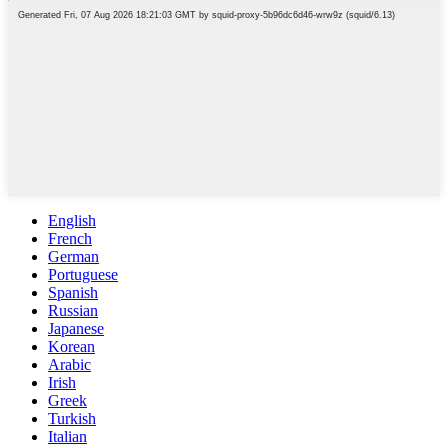
English
French
German
Portuguese
Spanish
Russian
Japanese
Korean
Arabic
Irish
Greek
Turkish
Italian