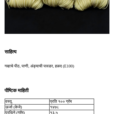
साहित्य
गव्हाचे पीठ, पाणी, अंड्याची पावडर, हळद (E100)
पौष्टिक माहिती
वस्तू
प्रति १०० ग्रॅम
ऊर्जा (केजे)
१४७८
प्रथिने (ग्रॅम)
१३.५