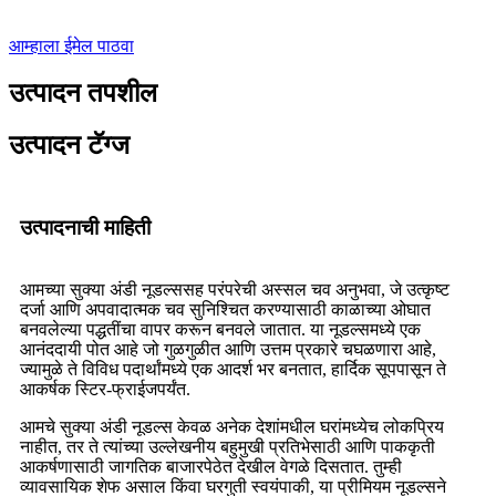
आम्हाला ईमेल पाठवा
उत्पादन तपशील
उत्पादन टॅग्ज
उत्पादनाची माहिती
आमच्या सुक्या अंडी नूडल्ससह परंपरेची अस्सल चव अनुभवा, जे उत्कृष्ट
दर्जा आणि अपवादात्मक चव सुनिश्चित करण्यासाठी काळाच्या ओघात
बनवलेल्या पद्धतींचा वापर करून बनवले जातात. या नूडल्समध्ये एक
आनंददायी पोत आहे जो गुळगुळीत आणि उत्तम प्रकारे चघळणारा आहे,
ज्यामुळे ते विविध पदार्थांमध्ये एक आदर्श भर बनतात, हार्दिक सूपपासून ते
आकर्षक स्टिर-फ्राईजपर्यंत.
आमचे सुक्या अंडी नूडल्स केवळ अनेक देशांमधील घरांमध्येच लोकप्रिय
नाहीत, तर ते त्यांच्या उल्लेखनीय बहुमुखी प्रतिभेसाठी आणि पाककृती
आकर्षणासाठी जागतिक बाजारपेठेत देखील वेगळे दिसतात. तुम्ही
व्यावसायिक शेफ असाल किंवा घरगुती स्वयंपाकी, या प्रीमियम नूडल्सने