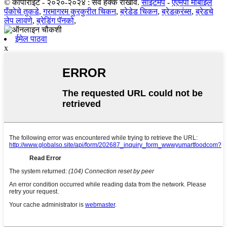
© कॉपीराइट - २०२०-२०२४ : सर्व हक्क राखीव.
साइटमॅप
-
एएमपी मोबाईल
पँकोचे तुकडे
,
गरमागरम कुरकुरीत चिकन
,
ब्रेडेड चिकन
,
ब्रेडक्रंब्स
,
ब्रेडचे
लेप लावणे
,
ब्रेडिंग पॅनको
,
ईमेल पाठवा
x