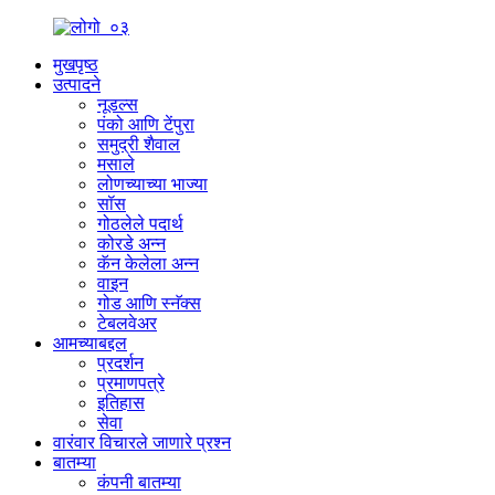
मुखपृष्ठ
उत्पादने
नूडल्स
पंको आणि टेंपुरा
समुद्री शैवाल
मसाले
लोणच्याच्या भाज्या
सॉस
गोठलेले पदार्थ
कोरडे अन्न
कॅन केलेला अन्न
वाइन
गोड आणि स्नॅक्स
टेबलवेअर
आमच्याबद्दल
प्रदर्शन
प्रमाणपत्रे
इतिहास
सेवा
वारंवार विचारले जाणारे प्रश्न
बातम्या
कंपनी बातम्या