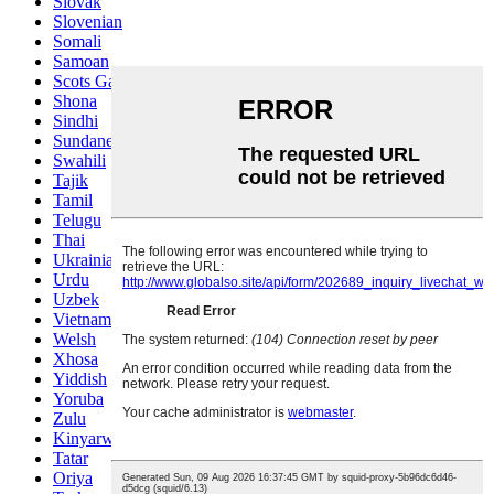
Slovak
Slovenian
Somali
Samoan
Scots Gaelic
Shona
Sindhi
Sundanese
Swahili
Tajik
Tamil
Telugu
Thai
Ukrainian
Urdu
Uzbek
Vietnamese
Welsh
Xhosa
Yiddish
Yoruba
Zulu
Kinyarwanda
Tatar
Oriya