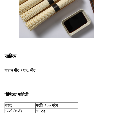
साहित्य
गव्हाचे पीठ ९९%, मीठ.
पौष्टिक माहिती
वस्तू
प्रति १०० ग्रॅम
ऊर्जा (केजे)
१४२३