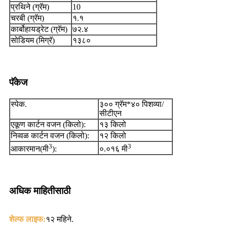
प्रथिने (ग्रॅम)
10
चरबी (ग्रॅम)
१.१
कार्बोहायड्रेट (ग्रॅम)
७२.४
सोडियम (मिग्रॅ)
१३८०
पॅकेज
स्पेक.
३०० ग्रॅम*४० पिशव्या/
सीटीएन
एकूण कार्टन वजन (किलो):
१३ किलो
निव्वळ कार्टन वजन (किलो):
१२ किलो
3
3
आकारमान(मी
):
०.०१६ मी
अधिक माहितीसाठी
शेल्फ लाइफ:
१२ महिने.