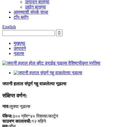
उत्पादन बातम्या
उद्योग बातम्या
आमच्याशी संपर्क साधा
टॉप ब्लॉग
English
मुखपृष्ठ
उत्पादने
नूडल्स
जपानी हलाल संपूर्ण गहू वाळलेल्या नूडल्स
संक्षिप्त वर्णन:
नाव:
सुक्या नूडल्स
पॅकेज:
३०० ग्रॅम*४० पिशव्या/कार्टून
साठवण कालावधी:
१२ महिने
मूळ:
चीन