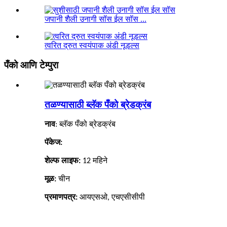
जपानी शैली उनागी सॉस ईल सॉस ...
त्वरित द्रुत स्वयंपाक अंडी नूडल्स
पँको आणि टेम्पुरा
तळण्यासाठी ब्लॅक पँको ब्रेडक्रंब
नाव
:
ब्लॅक पँको ब्रेडक्रंब
पॅकेज:
शेल्फ लाइफ:
12
महिने
मूळ:
चीन
प्रमाणपत्र:
आयएसओ, एचएसीसीपी