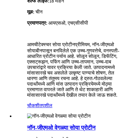
शेल्फ लाइफ:
18 महिने
मूळ:
चीन
प्रमाणपत्र:
आयएसओ, एचएसीसीपी
आमची
प्रीमियम, नॉन-जीएमओ
टेक्स्चर सोया प्रोटीन
सोयाबीनपासून बनविलेले एक उच्च-गुणवत्तेचे, वनस्पती-
आधारित प्रोटीन पर्याय आहे. सोलून सोलून, डिफॅटिंग,
एक्सट्रूझन, पफिंग आणि उच्च-तापमान, उच्च-दाब
उपचारांद्वारे यावर प्रक्रिया केली जाते. उत्पादनामध्ये
मांसासारखे चव असलेले उत्कृष्ट पाण्याचे शोषण, तेल
धारणा आणि तंतुमय रचना आहे. हे द्रुत-गोठवलेल्या
पदार्थांमध्ये आणि मांस उत्पादन प्रक्रियेमध्ये मोठ्या
प्रमाणात वापरले जाते आणि ते थेट शाकाहारी आणि
मांसासारखे पदार्थांमध्ये देखील तयार केले जाऊ शकते.
चौकशी
तपशील
नॉन-जीएमओ वेगळ्या सोया प्रोटीन