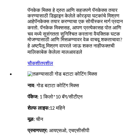
पॅनकेक मिक्स हे द्रुत आणि सहजपणे पॅनकेक्स तयार
करण्यासाठी डिझाइन केलेले कोरड्या घटकांचे मिश्रण
आहे
पॅनकेक्स तयार करण्याचा एक सोयीस्कर मार्ग प्रदान
करतो
पॅनकेक मिक्ससह, आपण प्रत्येकासह पोत आणि
.
चव मध्ये सुसंगतता सुनिश्चित करताना वैयक्तिक घटक
मोजण्यासाठी आणि मिसळण्यावर वेळ वाचवू शकता
?
चावा
हे अष्टपैलू मिश्रण वापरले जाऊ शकत नाही
फक्त
ची
बेक केलेला माल
मालिका
आवडले
चौकशी
तपशील
नाव
: गोड बटाटा कोटिंग मिक्स
पॅकेज:
1 किलो*10 बॅग/सीटीएन
शेल्फ लाइफ:
12 महिने
मूळ:
चीन
प्रमाणपत्र:
आयएसओ, एचएसीसीपी