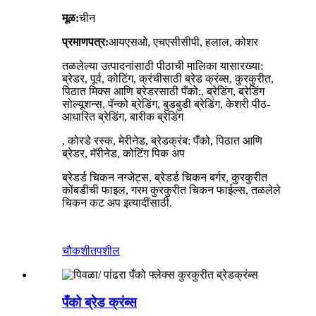
मूळ:
चीन
प्रमाणपत्र:
आयएसओ, एचएसीसीपी, हलाल, कोशर
तळलेल्या उत्पादनांसाठी पीठाची मालिका यासारख्या:
ब्रेडर, पूर्व, कोटिंग, क्रंचीसाठी ब्रेड क्रंब्स, कुरकुरीत,
पिठात मिक्स आणि ब्रेडरसाठी पँको:, ब्रेडिंग, ब्रेडिंग
सोल्यूशन्स, पॅन्को ब्रेडिंग, बुडबुडी ब्रेडिंग, केशरी पीठ-
आधारित ब्रेडिंग, बारीक ब्रेडिंग
, कोरडे रस्क, मेरीनेड, ब्रेडक्रंब: पँको, पिठात आणि
ब्रेडर, मॅरीनेड, कोटिंग पिक अप
ब्रेडर्ड चिकन नग्जेट्स, ब्रेडर्ड चिकन बर्गर, कुरकुरीत
कोंबडीची फाइल, गरम कुरकुरीत चिकन फाईल्स, तळलेले
चिकन कट अप इत्यादींसाठी.
चौकशी
तपशील
पँको ब्रेड क्रंब्स