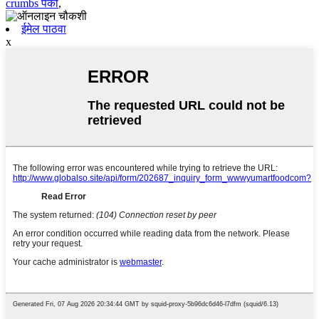
crumbs पँको
,
ईमेल पाठवा
x