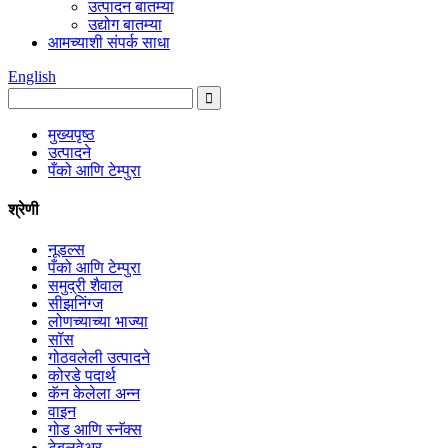
उत्पादन बातम्या
उद्योग बातम्या
आमच्याशी संपर्क साधा
English
मुख्यपृष्ठ
उत्पादने
पँको आणि टेम्पुरा
श्रेणी
नूडल्स
पँको आणि टेम्पुरा
समुद्री शैवाल
सीझनिंग्ज
लोणच्याच्या भाज्या
सॉस
गोठवलेली उत्पादने
कोरडे पदार्थ
कॅन केलेला अन्न
वाइन
गोड आणि स्नॅक्स
टेबलवेअर