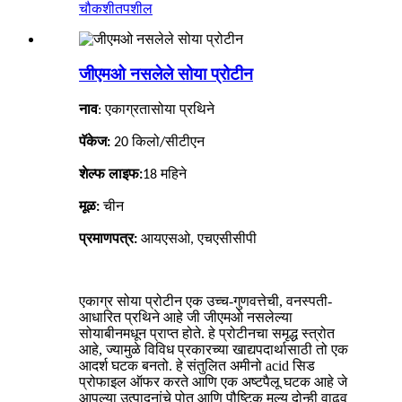
चौकशी
तपशील
जीएमओ नसलेले सोया प्रोटीन
एकाग्रता
नाव
:
सोया प्रथिने
पॅकेज:
20 किलो/सीटीएन
शेल्फ लाइफ:
18 महिने
मूळ:
चीन
प्रमाणपत्र:
आयएसओ, एचएसीसीपी
एकाग्र सोया प्रोटीन एक उच्च-गुणवत्तेची, वनस्पती-
आधारित प्रथिने आहे जी जीएमओ नसलेल्या
सोयाबीनमधून प्राप्त होते. हे प्रोटीनचा समृद्ध स्त्रोत
आहे, ज्यामुळे विविध प्रकारच्या खाद्यपदार्थासाठी तो एक
आदर्श घटक बनतो. हे संतुलित अमीनो acid सिड
प्रोफाइल ऑफर करते आणि एक अष्टपैलू घटक आहे जे
आपल्या उत्पादनांचे पोत आणि पौष्टिक मूल्य दोन्ही वाढवू