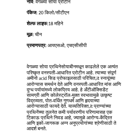
नाव
: वेगळ्या सोया प्रोटीन
पॅकेज:
20 किलो/सीटीएन
शेल्फ लाइफ:
18 महिने
मूळ:
चीन
प्रमाणपत्र:
आयएसओ, एचएसीसीपी
सोयाबीनमधून काढलेले एक अत्यंत
वेगळ्या सोया प्रथिने
परिष्कृत वनस्पती-आधारित प्रोटीन आहे. त्याच्या संपूर्ण
अमीनो acid सिड प्रोफाइलसाठी परिचित,
स्नायूंच्या
it
आरोग्यास समर्थन देते आणि वनस्पती-आधारित मांस आणि
दुग्ध पर्यायांमध्ये लोकप्रिय आहे. हे अँटीऑक्सिडेंट
सामग्री आणि कोलेस्ट्रॉल-मुक्त स्वभावामुळे उत्कृष्ट
विद्रव्यता, पोत-वर्धित गुणधर्म आणि हृदयाच्या
आरोग्यासाठी फायदे देते. याव्यतिरिक्त,
प्राण्यांच्या
it
प्रथिनेंच्या तुलनेत कमी पर्यावरणीय परिणामासह एक
टिकाऊ प्रथिने निवड आहे, ज्यामुळे आरोग्य-केंद्रित
आणि इको-जागरूक अन्न अनुप्रयोगांच्या श्रेणीसाठी ते
आदर्श बनते.