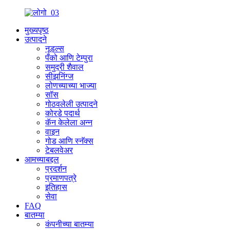
मुख्यपृष्ठ
उत्पादने
नूडल्स
पँको आणि टेम्पुरा
समुद्री शैवाल
सीझनिंग्ज
लोणच्याच्या भाज्या
सॉस
गोठवलेली उत्पादने
कोरडे पदार्थ
कॅन केलेला अन्न
वाइन
गोड आणि स्नॅक्स
टेबलवेअर
आमच्याबद्दल
प्रदर्शन
प्रमाणपत्रे
इतिहास
सेवा
FAQ
बातम्या
कंपनीच्या बातम्या