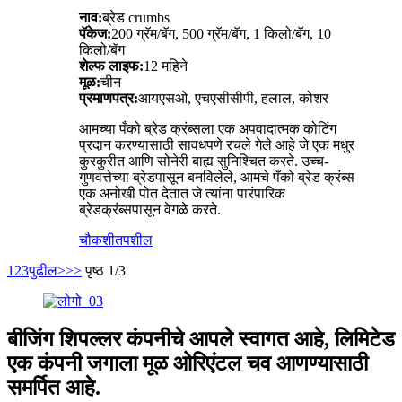
नाव:
ब्रेड crumbs
पॅकेज:
200 ग्रॅम/बॅग, 500 ग्रॅम/बॅग, 1 किलो/बॅग, 10
किलो/बॅग
शेल्फ लाइफ:
12 महिने
मूळ:
चीन
प्रमाणपत्र:
आयएसओ, एचएसीसीपी, हलाल, कोशर
आमच्या पँको ब्रेड क्रंब्सला एक अपवादात्मक कोटिंग
प्रदान करण्यासाठी सावधपणे रचले गेले आहे जे एक मधुर
कुरकुरीत आणि सोनेरी बाह्य सुनिश्चित करते. उच्च-
गुणवत्तेच्या ब्रेडपासून बनविलेले, आमचे पँको ब्रेड क्रंब्स
एक अनोखी पोत देतात जे त्यांना पारंपारिक
ब्रेडक्रंब्सपासून वेगळे करते.
चौकशी
तपशील
1
2
3
पुढील>
>>
पृष्ठ 1/3
बीजिंग शिपल्लर कंपनीचे आपले स्वागत आहे, लिमिटेड
एक कंपनी जगाला मूळ ओरिएंटल चव आणण्यासाठी
समर्पित आहे.