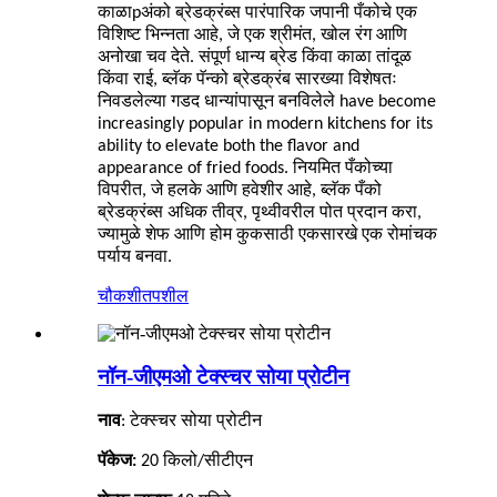
काळा
p
अंको ब्रेडक्रंब्स पारंपारिक जपानी पँकोचे एक
विशिष्ट भिन्नता आहे, जे एक श्रीमंत, खोल रंग आणि
अनोखा चव देते. संपूर्ण धान्य ब्रेड किंवा काळा तांदूळ
किंवा राई, ब्लॅक पॅन्को ब्रेडक्रंब सारख्या विशेषतः
निवडलेल्या गडद धान्यांपासून बनविलेले
ha
ve
become
increasingly popular in modern kitchens for its
ability to elevate both the flavor and
appearance of fried foods. नियमित पँकोच्या
विपरीत, जे हलके आणि हवेशीर आहे, ब्लॅक पँको
ब्रेडक्रंब्स
अधिक तीव्र, पृथ्वीवरील पोत प्रदान करा,
ज्यामुळे शेफ आणि होम कुकसाठी एकसारखे एक रोमांचक
पर्याय बनवा.
चौकशी
तपशील
नॉन-जीएमओ टेक्स्चर सोया प्रोटीन
नाव
: टेक्स्चर सोया प्रोटीन
पॅकेज:
20 किलो/सीटीएन