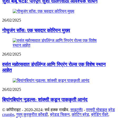
सुशी बांबू चटई: परिपूर्ण सुशी रोलिंगसाठी आवश्यक साधन
26/02/2025
गोचुजंग सॉस: एक चवदार कोरियन मुख्य
26/02/2025
वसंत महोत्सवात डंपलिंग्ज आणि स्प्रिंग रोल्स एक विशेष स्थान
आहेत
26/02/2025
बियांगबियांग नूडल्स: शांक्सी कडून पाककृती आनंद
© कॉपीराइट - 2020-2024: सर्व हक्क राखीव.
साइटमॅप
-
एएमपी मोबाइल
ब्रेड
crumbs
,
गरम कुरकुरीत कोंबडी
,
ब्रेडड चिकन
,
कोटिंग ब्रेड
,
ब्रेडिंग पँको
,