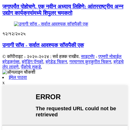
जगापर्यंत पोहोचणे, एक नवीन अध्याय लिहिणे: आंतरराष्ट्रीय अन्न
उद्योग कार्यक्रमांमध्ये शिपुलर चमकतो
१२/१२/२०२५
उनागी सॉस - सर्वात आवश्यक सॉसपैकी एक
© कॉपीराइट - २०२०-२०२४ : सर्व हक्क राखीव.
साइटमॅप
-
एएमपी मोबाईल
ब्रेडक्रंब्स
,
ब्रेडिंग पॅनको
,
ब्रेडेड चिकन
,
गरमागरम कुरकुरीत चिकन
,
ब्रेडचे
लेप लावणे
,
पँकोचे तुकडे
,
ईमेल पाठवा
x