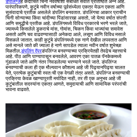
डंपलिंग्ज
हे कदाचित चिनी नववर्षाशी संबंधित सर्वात प्रतिष्ठित अन्न आहे.
पारंपारिकपणे, कुटुंबे नवीन वर्षाच्या पूर्वसंध्येला एकत्र येऊन एकता आणि
सुसंवादाचे प्रतीक असलेले डंपलिंग बनवतात. डंपलिंगचा आकार प्राचीन
चिनी सोन्याच्या किंवा चांदीच्या पिंडांसारखा असतो, जो येत्या वर्षात संपत्ती
आणि समृद्धीचे प्रतीक आहे. डंपलिंगमध्ये विविध प्रकारचे भरणे भरले जाते,
ज्यामध्ये किसलेले डुकराचे मांस, गोमांस, चिकन किंवा भाज्यांचा समावेश
असतो आणि चव वाढवण्यासाठी अनेकदा आले, लसूण आणि विविध मसाले
मिसळले जातात. काही कुटुंबे डंपलिंगमध्ये एक नाणे देखील लपवतात आणि
असे मानले जाते की ज्याला हे नाणे सापडेल त्याला नवीन वर्षात शुभेच्छा
मिळतील.
डंपलिंग रॅपर
डंपलिंग्ज बनवण्याच्या प्रक्रियेतही तेवढेच महत्त्वाचे
आहे. पीठ आणि पाण्यापासून बनवलेले, आवरण एका पातळ पॅनकेकमध्ये
गुंडाळले जाते आणि नंतर निवडलेल्या भरण्याने भरले जाते. डंपलिंग्ज
बनवण्याची कला ही एक मौल्यवान कौशल्य आहे जी पिढ्यानपिढ्या चालत
येते, प्रत्येक कुटुंबाची स्वतःची एक वेगळी तंत्र असते. डंपलिंग्ज बनवण्याची
प्रक्रिया केवळ खाण्यापुरती मर्यादित नाही, तर ती एक अनुभव आहे जी
कुटुंबातील सदस्यांना एकत्र आणते, समुदायाची आणि सामायिक परंपरांची
भावना वाढवते.