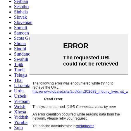
Serbian
Sesotho
Sinhala
Slovak
Slovenian
Somali
Samoan
Scots Gaelic
Shona
Sindhi
Sundanese
Swahili
Tajik
Tamil
Telugu
Thai
Ukrainian
Urdu
Uzbek
Vietnamese
Welsh
Xhosa
Yiddish
Yoruba
Zulu