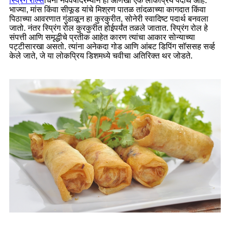
स्प्रिंग रोल्स
चिनी नववर्षादरम्यान हा आणखी एक लोकप्रिय पदार्थ आहे.
भाज्या, मांस किंवा सीफूड यांचे मिश्रण पातळ तांदळाच्या कागदात किंवा
पिठाच्या आवरणात गुंडाळून हा कुरकुरीत, सोनेरी स्वादिष्ट पदार्थ बनवला
जातो. नंतर स्प्रिंग रोल कुरकुरीत होईपर्यंत तळले जातात. स्प्रिंग रोल हे
संपत्ती आणि समृद्धीचे प्रतीक आहेत कारण त्यांचा आकार सोन्याच्या
पट्टीसारखा असतो. त्यांना अनेकदा गोड आणि आंबट डिपिंग सॉससह सर्व्ह
केले जाते, जे या लोकप्रिय डिशमध्ये चवीचा अतिरिक्त थर जोडते.