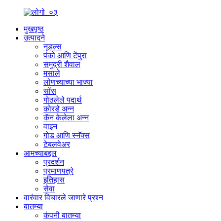
मुखपृष्ठ
उत्पादने
नूडल्स
पंको आणि टेंपुरा
समुद्री शैवाल
मसाले
लोणच्याच्या भाज्या
सॉस
गोठलेले पदार्थ
कोरडे अन्न
कॅन केलेला अन्न
वाइन
गोड आणि स्नॅक्स
टेबलवेअर
आमच्याबद्दल
प्रदर्शन
प्रमाणपत्रे
इतिहास
सेवा
वारंवार विचारले जाणारे प्रश्न
बातम्या
कंपनी बातम्या