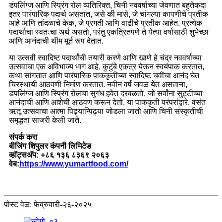
डंपलिंग्ज आणि स्प्रिंग रोल व्यतिरिक्त, चिनी नववर्षाच्या जेवणात बहुतेकदा
इतर पारंपारिक पदार्थ असतात, जसे की मासे, जे चांगल्या कापणीचे प्रतीक
आहे आणि तांदळाचे केक, जे प्रगती आणि वाढीचे प्रतीक आहेत. प्रत्येक
पदार्थाचा स्वतःचा अर्थ असतो, परंतु एकत्रितपणे ते येत्या वर्षासाठी शुभेच्छा
आणि आनंदाची थीम मूर्त रूप देतात.
या उत्सवी स्वादिष्ट पदार्थांची तयारी करणे आणि खाणे हे चंद्र नववर्षाच्या
उत्सवाचा एक अविभाज्य भाग आहे. कुटुंबे एकत्र येऊन स्वयंपाक करतात,
कथा सांगतात आणि पारंपारिक पाककृतींच्या स्वादिष्ट चवींचा आनंद घेत
चिरस्थायी आठवणी निर्माण करतात. नवीन वर्ष जवळ येत असताना,
डंपलिंग्ज आणि स्प्रिंग रोलचा सुगंध हवेत दरवळतो, जो सर्वांना सुट्टीच्या
आनंदाची आणि आशेची आठवण करून देतो. या पाककृती परंपरांद्वारे, वसंत
ऋतू उत्सवाचा आत्मा पिढ्यान्पिढ्या जोडला जातो आणि चिनी संस्कृतीची
समृद्धता साजरी केली जाते.
संपर्क करा
बीजिंग शिपुलर कंपनी लिमिटेड
व्हॉट्सअ‍ॅप: +८६ १३६ ८३६९ २०६३
वेब:
https://www.yumartfood.com/
पोस्ट वेळ: फेब्रुवारी-२६-२०२५