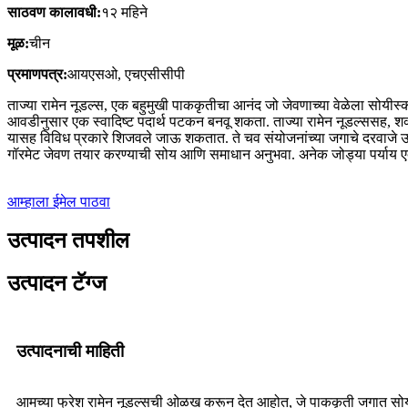
साठवण कालावधी:
१२ महिने
मूळ:
चीन
प्रमाणपत्र:
आयएसओ, एचएसीसीपी
ताज्या रामेन नूडल्स, एक बहुमुखी पाककृतीचा आनंद जो जेवणाच्या वेळेला सोयीस्क
आवडीनुसार एक स्वादिष्ट पदार्थ पटकन बनवू शकता. ताज्या रामेन नूडल्ससह, शक्
यासह विविध प्रकारे शिजवले जाऊ शकतात. ते चव संयोजनांच्या जगाचे दरवाजे उघडता
गॉरमेट जेवण तयार करण्याची सोय आणि समाधान अनुभवा. अनेक जोड्या पर्याय एक्सप
आम्हाला ईमेल पाठवा
उत्पादन तपशील
उत्पादन टॅग्ज
उत्पादनाची माहिती
आमच्या फ्रेश रामेन नूडल्सची ओळख करून देत आहोत, जे पाककृती जगात सोयीची पु