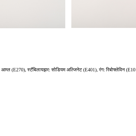
्टिक आम्ल (E270), स्टॅबिलायझर: सोडियम अल्जिनेट (E401), रंग: रिबोफ्लेविन (E10