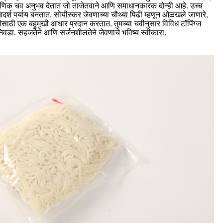
प्रामाणिक चव अनुभव देतात जो ताजेतवाने आणि समाधानकारक दोन्ही आहे. उच्च
 आदर्श पर्याय बनतात. सोयीस्कर जेवणाच्या चौथ्या पिढी म्हणून ओळखले जाणारे,
मितीसाठी एक बहुमुखी आधार प्रदान करतात. तुमच्या चवीनुसार विविध टॉपिंग्ज
स निवडा. सहजतेने आणि सर्जनशीलतेने जेवणाचे भविष्य स्वीकारा.