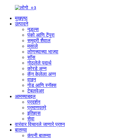
मुखपृष्ठ
उत्पादने
नूडल्स
पंको आणि टेंपुरा
समुद्री शैवाल
मसाले
लोणच्याच्या भाज्या
सॉस
गोठलेले पदार्थ
कोरडे अन्न
कॅन केलेला अन्न
वाइन
गोड आणि स्नॅक्स
टेबलवेअर
आमच्याबद्दल
प्रदर्शन
प्रमाणपत्रे
इतिहास
सेवा
वारंवार विचारले जाणारे प्रश्न
बातम्या
कंपनी बातम्या