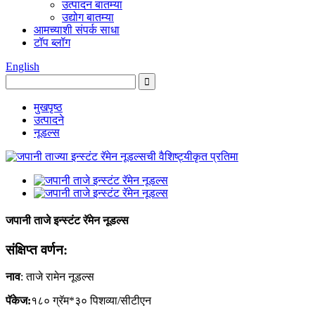
उत्पादन बातम्या
उद्योग बातम्या
आमच्याशी संपर्क साधा
टॉप ब्लॉग
English
मुखपृष्ठ
उत्पादने
नूडल्स
जपानी ताजे इन्स्टंट रॅमेन नूडल्स
संक्षिप्त वर्णन:
नाव
: ताजे रामेन नूडल्स
पॅकेज:
१८० ग्रॅम*३० पिशव्या/सीटीएन