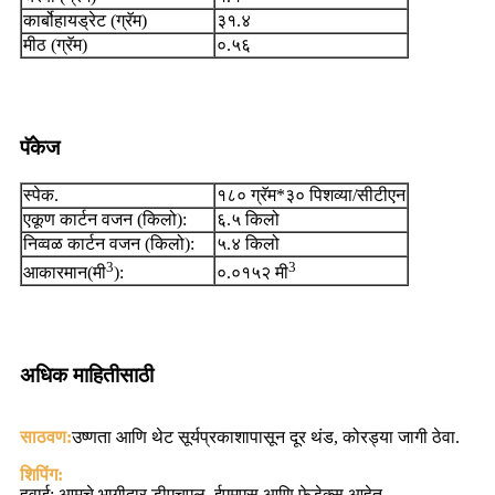
कार्बोहायड्रेट (ग्रॅम)
३१.४
मीठ (ग्रॅम)
०.५६
पॅकेज
स्पेक.
१८० ग्रॅम*३० पिशव्या/सीटीएन
एकूण कार्टन वजन (किलो):
६.५ किलो
निव्वळ कार्टन वजन (किलो):
५.४ किलो
3
3
आकारमान(मी
):
०.०१५२ मी
अधिक माहितीसाठी
साठवण:
उष्णता आणि थेट सूर्यप्रकाशापासून दूर थंड, कोरड्या जागी ठेवा.
शिपिंग:
हवाई: आमचे भागीदार डीएचएल, ईएमएस आणि फेडेक्स आहेत.