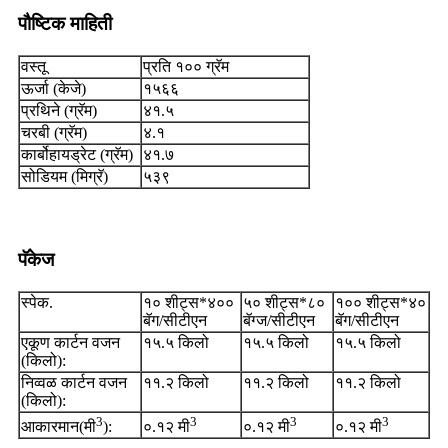
पौष्टिक माहिती
वस्तू
प्रति १०० ग्रॅम
ऊर्जा (केजे)
१५६६
प्रथिने (ग्रॅम)
४१.५
चरबी (ग्रॅम)
४.१
कार्बोहायड्रेट (ग्रॅम)
४१.७
सोडियम (मिग्रॅ)
५३९
पॅकेज
स्पेक.
१० शीट्स*४००
५० शीट्स*८०
१०० शीट्स*४०
बॅग/सीटीएन
बॅग्ज/सीटीएन
बॅग/सीटीएन
एकूण कार्टन वजन
१५.५ किलो
१५.५ किलो
१५.५ किलो
(किलो):
निव्वळ कार्टन वजन
११.२ किलो
११.२ किलो
११.२ किलो
(किलो):
3
3
3
3
आकारमान(मी
):
०.१२ मी
०.१२ मी
०.१२ मी