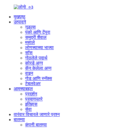
मुखपृष्ठ
उत्पादने
नूडल्स
पंको आणि टेंपुरा
समुद्री शैवाल
मसाले
लोणच्याच्या भाज्या
सॉस
गोठलेले पदार्थ
कोरडे अन्न
कॅन केलेला अन्न
वाइन
गोड आणि स्नॅक्स
टेबलवेअर
आमच्याबद्दल
प्रदर्शन
प्रमाणपत्रे
इतिहास
सेवा
वारंवार विचारले जाणारे प्रश्न
बातम्या
कंपनी बातम्या