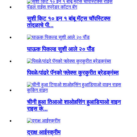
सुशी किट १० इन १ बांबू मॅट्स चॉपस्टिक्स
तांदळाचे पी...
घाऊक पिकल्ड सुशी आले २० पौंड
पिवळे/पांढरे पॅनको फ्लेक्स कुरकुरीत ब्रेडक्रंब्स
चीनी हुआ तिआओ शाओहसिंग हुआडियाओ वाइन
राइस कं...
द्राक्ष आईस्क्रीम