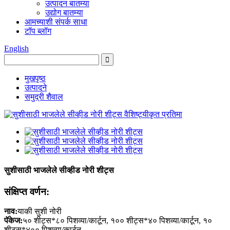
उत्पादन बातम्या
उद्योग बातम्या
आमच्याशी संपर्क साधा
टॉप ब्लॉग
English
मुखपृष्ठ
उत्पादने
समुद्री शैवाल
सुशीसाठी भाजलेले सीव्हीड नोरी शीट्स
संक्षिप्त वर्णन:
नाव:
याकी सुशी नोरी
पॅकेज:
५० शीट्स*८० पिशव्या/कार्टून, १०० शीट्स*४० पिशव्या/कार्टून, १०
शीट्स*४०० पिशव्या/कार्टून