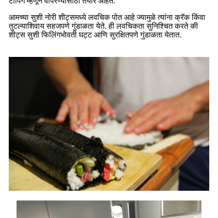
टॉपिंग म्हणून वापरण्यासाठी तयार आहेत.
आमच्या सुशी नोरी शीट्समध्ये लवचिक पोत आहे ज्यामुळे त्यांना क्रॅक किंवा
तुटल्याशिवाय सहजपणे गुंडाळता येते. ही लवचिकता सुनिश्चित करते की
शीट्स सुशी फिलिंगभोवती घट्ट आणि सुरक्षितपणे गुंडाळता येतात.