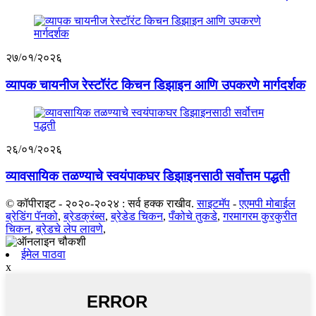
२७/०१/२०२६
व्यापक चायनीज रेस्टॉरंट किचन डिझाइन आणि उपकरणे मार्गदर्शक
२६/०१/२०२६
व्यावसायिक तळण्याचे स्वयंपाकघर डिझाइनसाठी सर्वोत्तम पद्धती
© कॉपीराइट - २०२०-२०२४ : सर्व हक्क राखीव.
साइटमॅप
-
एएमपी मोबाईल
ब्रेडिंग पॅनको
,
ब्रेडक्रंब्स
,
ब्रेडेड चिकन
,
पँकोचे तुकडे
,
गरमागरम कुरकुरीत
चिकन
,
ब्रेडचे लेप लावणे
,
ईमेल पाठवा
x