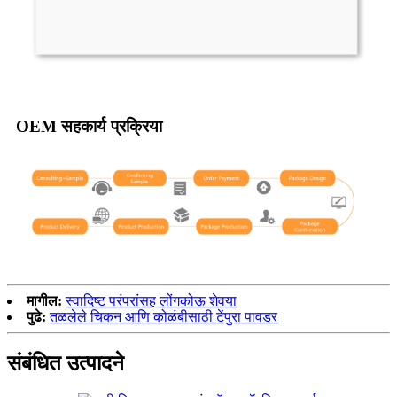
OEM सहकार्य प्रक्रिया
मागील:
स्वादिष्ट परंपरांसह लोंगकोऊ शेवया
पुढे:
तळलेले चिकन आणि कोळंबीसाठी टेंपुरा पावडर
संबंधित उत्पादने