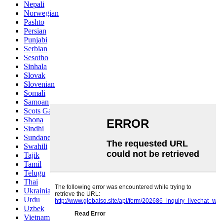
Nepali
Norwegian
Pashto
Persian
Punjabi
Serbian
Sesotho
Sinhala
Slovak
Slovenian
Somali
Samoan
Scots Gaelic
Shona
Sindhi
Sundanese
Swahili
Tajik
Tamil
Telugu
Thai
Ukrainian
Urdu
Uzbek
Vietnamese