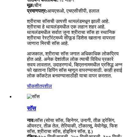
मूळ:
चीन
प्रमाणपत्र:
आयएसओ, एचएसीसीपी, हलाल
श्रीराचा सॉसची उत्पत्ती थायलंडमधून झाली आहे.
श्रीराचा हे थायलंडमधील एक लहान शहर आहे.
थायलंडमधील सर्वात जुना श्रीराचा सॉस हा स्थानिक
श्रीराचा रेस्टॉरंटमध्ये सीफूड डिशेस खाताना वापरला
जाणारा मिरची सॉस आहे.
आजकाल, श्रीराचा सॉस जगात अधिकाधिक लोकप्रिय
होत आहे. अनेक देशांतील लोक त्याची विविध प्रकारे
सवय लावतात, उदाहरणार्थ, व्हिएतनाममधील प्रसिद्ध अन्न
फो खाताना डिपिंग सॉस म्हणून वापरण्यासाठी. काही हवाई
लोक कॉकटेल बनवण्यासाठीही याचा वापर करतात.
चौकशी
तपशील
सॉस
नाव:
सॉस (सोया सॉस, व्हिनेगर, उनागी, तीळ ड्रेसिंग,
ऑयस्टर, तीळ तेल, तेरियाकी, टोंकात्सू, मेयोनेझ, फिश
सॉस, श्रीराचा सॉस, होइसिन सॉस, इ.)
पॅकेज:
१५० मिली/बाटली, २५० मिली/बाटली, ३०० मिली/