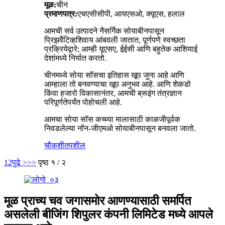
मूळ:
चीन
प्रमाणपत्र:
एचएसीसीपी, आयएसओ, क्यूएस, हलाल
आमची सर्व उत्पादने नैसर्गिक सोयाबीनपासून
प्रिझर्वेटिव्हशिवाय आंबवली जातात, पूर्णपणे स्वच्छता
प्रक्रियेद्वारे; आम्ही यूएसए, ईईसी आणि बहुतेक आशियाई
देशांमध्ये निर्यात करतो.
चीनमध्ये सोया सॉसचा इतिहास खूप जुना आहे आणि
आम्हाला तो बनवण्याचा खूप अनुभव आहे. आणि शेकडो
किंवा हजारो विकासानंतर, आमची ब्रूइंग तंत्रज्ञान
परिपूर्णतेपर्यंत पोहोचली आहे.
आमचा सोया सॉस कच्च्या मालासाठी काळजीपूर्वक
निवडलेल्या नॉन-जीएमओ सोयाबीनपासून बनवला जातो.
चौकशी
तपशील
1
2
पुढे >
>>
पृष्ठ १ / २
मूळ प्राच्य चव जगासमोर आणण्यासाठी समर्पित
असलेली बीजिंग शिपुलर कंपनी लिमिटेड मध्ये आपले