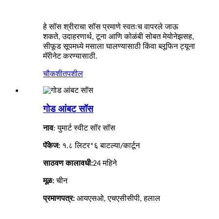
हे सॉस श्रीराचा सॉस प्रमाणे स्वतःच वापरले जाऊ
शकते, उदाहरणार्थ, टूना आणि कोळंबी सोबत मेयोनेझसह,
सीफूड सूपमध्ये मसाला घालण्यासाठी किंवा ब्लूफिन ट्यूना
मॅरीनेट करण्यासाठी.
चौकशी
तपशील
गोड आंबट सॉस
नाव
: युमार्ट स्वीट सॉर सॉस
पॅकेज:
१.८ लिटर*६ बाटल्या/कार्टून
साठवण कालावधी:
24
महिने
मूळ:
चीन
प्रमाणपत्र:
आयएसओ, एचएसीसीपी, हलाल