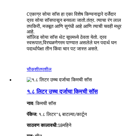
एकाग्र सोया सॉस हा एका विशेष किण्वनाद्वारे दर्जेदार
C
द्रव सोया सॉसपासून बनवला जातो.
. त्याचा रंग लाल
तंत्र
तपकिरी, मजबूत आणि सुगंधी आहे आणि त्याची चवही मधुर
आहे.
सॉलिड सोया सॉस थेट सूपमध्ये ठेवता येतो. द्रव
स्वरूपात,
गरम पाण्यात असलेले घन पदार्थ घन
विरघळणे
पदार्थापेक्षा तीन किंवा चार पट जास्त असते.
चौकशी
तपशील
१.८ लिटर उच्च दर्जाचा किमची सॉस
नाव
:
किमची
सॉस
पॅकेज:
१.८ लिटर*६ बाटल्या/कार्टून
साठवण कालावधी:
18
महिने