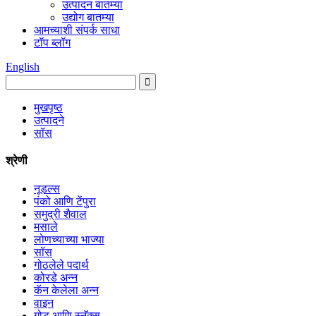
उत्पादन बातम्या
उद्योग बातम्या
आमच्याशी संपर्क साधा
टॉप ब्लॉग
English
मुखपृष्ठ
उत्पादने
सॉस
श्रेणी
नूडल्स
पंको आणि टेंपुरा
समुद्री शैवाल
मसाले
लोणच्याच्या भाज्या
सॉस
गोठलेले पदार्थ
कोरडे अन्न
कॅन केलेला अन्न
वाइन
गोड आणि स्नॅक्स