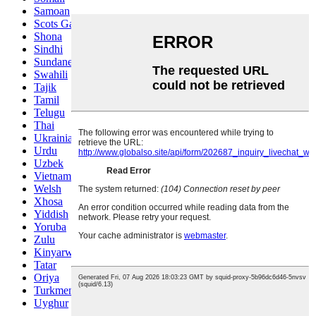
Samoan
Scots Gaelic
Shona
Sindhi
Sundanese
Swahili
Tajik
Tamil
Telugu
Thai
Ukrainian
Urdu
Uzbek
Vietnamese
Welsh
Xhosa
Yiddish
Yoruba
Zulu
Kinyarwanda
Tatar
Oriya
Turkmen
Uyghur