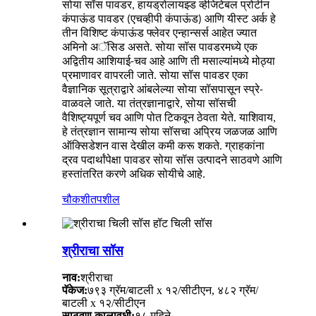
सोया सॉस पावडर, हायड्रोलायझ्ड व्हेजिटेबल प्रोटीन
कंपाऊंड पावडर (एचव्हीपी कंपाऊंड) आणि यीस्ट अर्क हे
तीन विशिष्ट कंपाऊंड फ्लेवर एन्हान्सर्स आहेत ज्यात
अमिनो अॅसिड असते. सोया सॉस पावडरमध्ये एक
अद्वितीय आशियाई-चव आहे आणि ती मसाल्यांमध्ये मोठ्या
प्रमाणावर वापरली जाते. सोया सॉस पावडर एका
वैज्ञानिक सूत्राद्वारे आंबलेल्या सोया सॉसपासून स्प्रे-
वाळवले जाते. या तंत्रज्ञानाद्वारे, सोया सॉसची
वैशिष्ट्यपूर्ण चव आणि पोत टिकवून ठेवता येते. याशिवाय,
हे तंत्रज्ञान सामान्य सोया सॉसचा अप्रिय जळजळ आणि
ऑक्सिडेशन वास देखील कमी करू शकते. ग्राहकांना
द्रव पदार्थांपेक्षा पावडर सोया सॉस उत्पादने साठवणे आणि
हस्तांतरित करणे अधिक सोयीचे आहे.
चौकशी
तपशील
श्रीराचा सॉस
नाव:
श्रीराचा
पॅकेज:
७९३ ग्रॅम/बाटली x १२/सीटीएन, ४८२ ग्रॅम/
बाटली x १२/सीटीएन
साठवण कालावधी:
१८ महिने