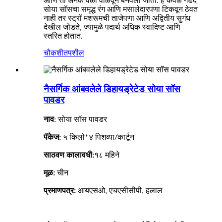
आणि तो अनेक वेळा वाळवून बनवला जातो. हे केवळ गडद
सोया सॉसचा समृद्ध रंग आणि मसालेदारपणा टिकवून ठेवत
नाही तर स्ट्रॉ मशरूमची ताजेपणा आणि अद्वितीय सुगंध
देखील जोडते, ज्यामुळे पदार्थ अधिक स्वादिष्ट आणि
स्तरित होतात.
चौकशी
तपशील
नैसर्गिक आंबवलेले डिहायड्रेटेड सोया सॉस
पावडर
नाव
:
सोया सॉस पावडर
पॅकेज:
५ किलो*४ पिशव्या/कार्टून
साठवण कालावधी:
१८ महिने
मूळ:
चीन
प्रमाणपत्र:
आयएसओ, एचएसीसीपी, हलाल