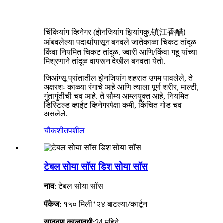
镇江香醋
चिंकियांग व्हिनेगर (झेनजियांग झियांगकु,
)
काळा चिकट तांदूळ
आंबवलेल्या पदार्थांपासून बनवले जाते
किंवा नियमित चिकट तांदूळ. ज्वारी आणि/किंवा गहू यांच्या
मिश्रणाने तांदूळ वापरून देखील बनवता येतो.
जिआंग्सू प्रांतातील झेनजियांग शहरात उगम पावलेले, ते
अक्षरशः काळ्या रंगाचे आहे आणि त्याला पूर्ण शरीर, माल्टी,
गुंतागुंतीची चव आहे. ते सौम्य आम्लयुक्त आहे, नियमित
डिस्टिल्ड व्हाईट व्हिनेगरपेक्षा कमी, किंचित गोड चव
असलेले.
चौकशी
तपशील
टेबल सोया सॉस डिश सोया सॉस
नाव
: टेबल सोया सॉस
पॅकेज:
१५० मिली*२४ बाटल्या/कार्टून
साठवण कालावधी:
24
महिने