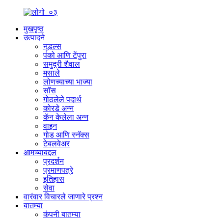
मुखपृष्ठ
उत्पादने
नूडल्स
पंको आणि टेंपुरा
समुद्री शैवाल
मसाले
लोणच्याच्या भाज्या
सॉस
गोठलेले पदार्थ
कोरडे अन्न
कॅन केलेला अन्न
वाइन
गोड आणि स्नॅक्स
टेबलवेअर
आमच्याबद्दल
प्रदर्शन
प्रमाणपत्रे
इतिहास
सेवा
वारंवार विचारले जाणारे प्रश्न
बातम्या
कंपनी बातम्या