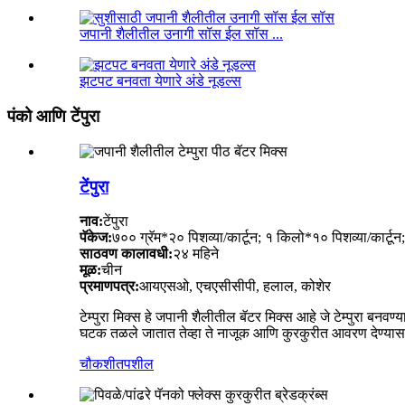
जपानी शैलीतील उनागी सॉस ईल सॉस ...
झटपट बनवता येणारे अंडे नूडल्स
पंको आणि टेंपुरा
टेंपुरा
नाव:
टेंपुरा
पॅकेज:
७०० ग्रॅम*२० पिशव्या/कार्टून; १ किलो*१० पिशव्या/कार्टून
साठवण कालावधी:
२४ महिने
मूळ:
चीन
प्रमाणपत्र:
आयएसओ, एचएसीसीपी, हलाल, कोशेर
टेम्पुरा मिक्स हे जपानी शैलीतील बॅटर मिक्स आहे जे टेम्पुरा बन
घटक तळले जातात तेव्हा ते नाजूक आणि कुरकुरीत आवरण देण्यासा
चौकशी
तपशील