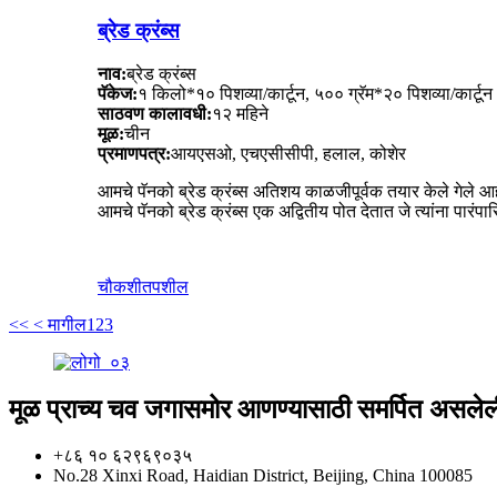
ब्रेड क्रंब्स
नाव:
ब्रेड क्रंब्स
पॅकेज:
१ किलो*१० पिशव्या/कार्टून, ५०० ग्रॅम*२० पिशव्या/कार्टून
साठवण कालावधी:
१२ महिने
मूळ:
चीन
प्रमाणपत्र:
आयएसओ, एचएसीसीपी, हलाल, कोशेर
आमचे पॅनको ब्रेड क्रंब्स अतिशय काळजीपूर्वक तयार केले गेले आह
आमचे पॅनको ब्रेड क्रंब्स एक अद्वितीय पोत देतात जे त्यांना पारंपारि
चौकशी
तपशील
<<
< मागील
1
2
3
मूळ प्राच्य चव जगासमोर आणण्यासाठी समर्पित असलेली
+८६ १० ६२९६९०३५
No.28 Xinxi Road, Haidian District, Beijing, China 100085