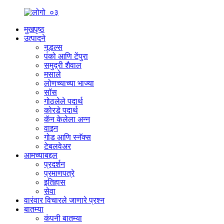
मुखपृष्ठ
उत्पादने
नूडल्स
पंको आणि टेंपुरा
समुद्री शैवाल
मसाले
लोणच्याच्या भाज्या
सॉस
गोठलेले पदार्थ
कोरडे पदार्थ
कॅन केलेला अन्न
वाइन
गोड आणि स्नॅक्स
टेबलवेअर
आमच्याबद्दल
प्रदर्शन
प्रमाणपत्रे
इतिहास
सेवा
वारंवार विचारले जाणारे प्रश्न
बातम्या
कंपनी बातम्या