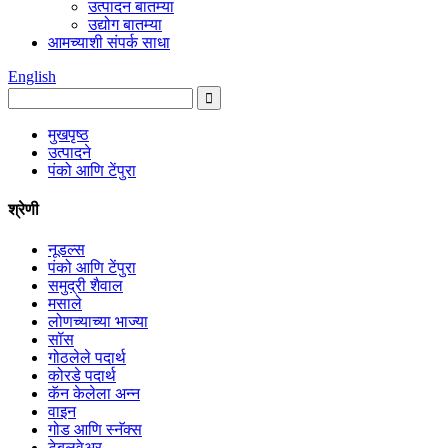
उत्पादन बातम्या
उद्योग बातम्या
आमच्याशी संपर्क साधा
English
मुखपृष्ठ
उत्पादने
पंको आणि टेंपुरा
श्रेणी
नूडल्स
पंको आणि टेंपुरा
समुद्री शैवाल
मसाले
लोणच्याच्या भाज्या
सॉस
गोठलेले पदार्थ
कोरडे पदार्थ
कॅन केलेला अन्न
वाइन
गोड आणि स्नॅक्स
टेबलवेअर