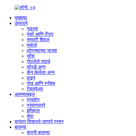
मुखपृष्ठ
उत्पादने
नूडल्स
पंको आणि टेंपुरा
समुद्री शैवाल
मसाले
लोणच्याच्या भाज्या
सॉस
गोठलेले पदार्थ
कोरडे अन्न
कॅन केलेला अन्न
वाइन
गोड आणि स्नॅक्स
टेबलवेअर
आमच्याबद्दल
प्रदर्शन
प्रमाणपत्रे
इतिहास
सेवा
वारंवार विचारले जाणारे प्रश्न
बातम्या
कंपनी बातम्या