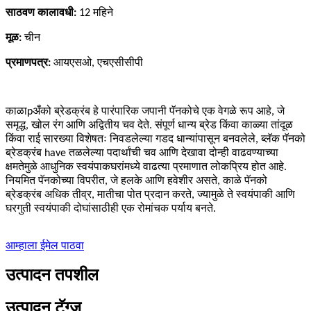
साठवण कालावधी:
12
महिने
मूळ:
चीन
प्रमाणपत्र:
आयएसओ, एचएसीसीपी
काळा
p
अँको ब्रेडक्रंब हे पारंपारिक जपानी पॅनकोचे एक वेगळे रूप आहे, जे
समृद्ध, खोल रंग आणि अद्वितीय चव देते. संपूर्ण धान्य ब्रेड किंवा काळ्या तांदूळ
किंवा राई सारख्या विशेषतः निवडलेल्या गडद धान्यांपासून बनवलेले, ब्लॅक पॅनको
ब्रेडक्रंब
ha
ve
तळलेल्या पदार्थांची चव आणि देखावा दोन्ही वाढवण्याच्या
क्षमतेमुळे आधुनिक स्वयंपाकघरांमध्ये वाढत्या प्रमाणात लोकप्रिय होत आहे.
नियमित पॅनकोच्या विपरीत, जे हलके आणि हवेशीर असते, काळे पॅनको
ब्रेडक्रंब
अधिक तीव्र, मातीचा पोत प्रदान करते, ज्यामुळे ते स्वयंपाकी आणि
घरगुती स्वयंपाकी दोघांसाठीही एक रोमांचक पर्याय बनते.
आम्हाला ईमेल पाठवा
उत्पादन तपशील
उत्पादन टॅग्ज