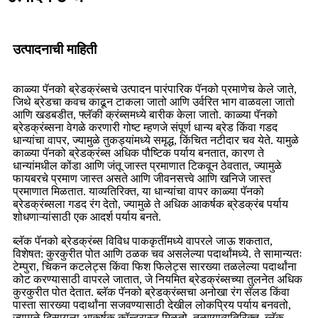
उत्पादनाची माहिती
काळ्या पॅनको ब्रेडक्रंब्सचे उत्पादन पारंपारिक पॅनको प्रमाणेच केले जाते,
जिथे ब्रेडचा कवच काढून टाकला जातो आणि उर्वरित भाग वाळवला जातो
आणि खडबडीत, फ्लॅकी क्रंब्समध्ये बारीक केला जातो. काळ्या पॅनको
ब्रेडक्रंब्सना वेगळे करणारी गोष्ट म्हणजे संपूर्ण धान्य ब्रेड किंवा गडद
धान्यांचा वापर, ज्यामुळे तुकड्यांमध्ये समृद्ध, किंचित नटीदार चव येते. यामुळे
काळ्या पॅनको ब्रेडक्रंब्स अधिक पौष्टिक पर्याय बनतात, कारण ते
धान्यांमधील कोंडा आणि जंतू जास्त प्रमाणात टिकवून ठेवतात, ज्यामुळे
फायबरचे प्रमाण जास्त असते आणि जीवनसत्त्वे आणि खनिजे जास्त
प्रमाणात मिळतात. याव्यतिरिक्त, या धान्यांचा वापर काळ्या पॅनको
ब्रेडक्रंब्सला गडद रंग देतो, ज्यामुळे ते अधिक आकर्षक ब्रेडक्रंब पर्याय
शोधणाऱ्यांसाठी एक आदर्श पर्याय बनते.
ब्लॅक पॅनको ब्रेडक्रंब्स विविध पाककृतींमध्ये वापरले जाऊ शकतात,
विशेषत: कुरकुरीत पोत आणि ठळक चव असलेल्या पदार्थांमध्ये. ते सामान्यतः
टेम्पुरा, चिकन कटलेट्स किंवा फिश फिलेट्स सारख्या तळलेल्या पदार्थांना
कोट करण्यासाठी वापरले जातात, जे नियमित ब्रेडक्रंब्सच्या तुलनेत अधिक
कुरकुरीत पोत देतात. ब्लॅक पॅनको ब्रेडक्रंब्सचा अनोखा रंग सॅलड किंवा
पास्ता सारख्या पदार्थांना सजवण्यासाठी देखील लोकप्रिय पर्याय बनवतो,
ज्यामुळे दिसायला आकर्षक कॉन्ट्रास्ट मिळतो. तळण्याव्यतिरिक्त, ब्लॅक