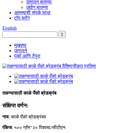
उत्पादन बातम्या
उद्योग बातम्या
आमच्याशी संपर्क साधा
टॉप ब्लॉग
English
मुखपृष्ठ
उत्पादने
पंको आणि टेंपुरा
तळण्यासाठी काळे पँको ब्रेडक्रंब
संक्षिप्त वर्णन:
नाव
:
काळे पँको ब्रेडक्रंब्स
पॅकेज:
५०० ग्रॅम*२० पिशव्या
/सीटीएन