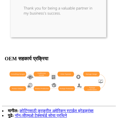
OEM सहकार्य प्रक्रिया
मागील:
कोटिंगसाठी कुरकुरीत अमेरिकन स्टाईल ब्रेडक्रंब्स
पुढे:
नॉन-जीएमओ टेक्सचर्ड सोया प्रथिने