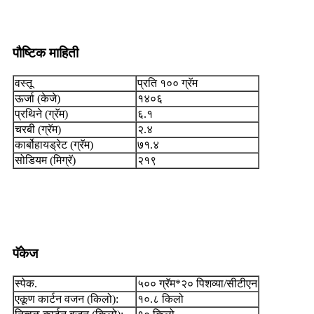
पौष्टिक माहिती
वस्तू
प्रति १०० ग्रॅम
ऊर्जा (केजे)
१४०६
प्रथिने (ग्रॅम)
६.१
चरबी (ग्रॅम)
२.४
कार्बोहायड्रेट (ग्रॅम)
७१.४
सोडियम (मिग्रॅ)
२१९
पॅकेज
स्पेक.
५०० ग्रॅम*२० पिशव्या/सीटीएन
एकूण कार्टन वजन (किलो):
१०.८ किलो