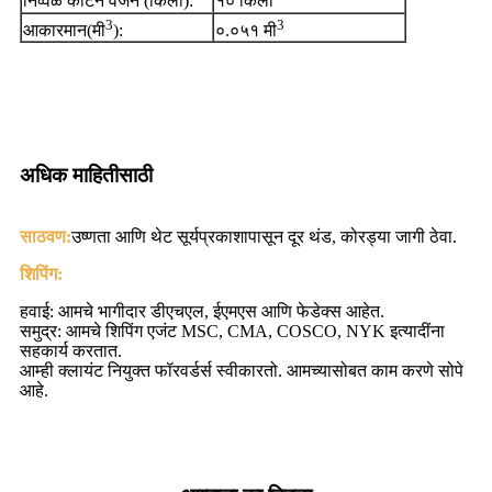
निव्वळ कार्टन वजन (किलो):
१० किलो
3
3
आकारमान(मी
):
०.०५१ मी
अधिक माहितीसाठी
साठवण:
उष्णता आणि थेट सूर्यप्रकाशापासून दूर थंड, कोरड्या जागी ठेवा.
शिपिंग:
हवाई: आमचे भागीदार डीएचएल, ईएमएस आणि फेडेक्स आहेत.
समुद्र: आमचे शिपिंग एजंट MSC, CMA, COSCO, NYK इत्यादींना
सहकार्य करतात.
आम्ही क्लायंट नियुक्त फॉरवर्डर्स स्वीकारतो. आमच्यासोबत काम करणे सोपे
आहे.