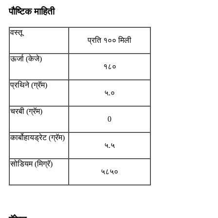
पौष्टिक माहिती
वस्तू
प्रति १०० मिली
ऊर्जा (केजे)
१८०
प्रथिने (ग्रॅम)
५.०
चरबी (ग्रॅम)
0
कार्बोहायड्रेट (ग्रॅम)
५.५
सोडियम (मिग्रॅ)
५८५०