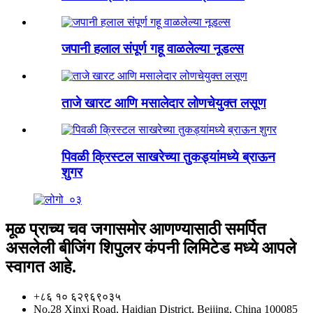
जपानी हलाल संपूर्ण गहू वाळलेल्या नूडल्स
ताजे खारट आणि मसालेदार लोणचेयुक्त लसूण
पिवळी क्रिस्टल साखरेच्या तुकड्यांमध्ये ब्राऊन
शुगर
मूळ प्राच्य चव जगासमोर आणण्यासाठी समर्पित
असलेली बीजिंग शिपुलर कंपनी लिमिटेड मध्ये आपले
स्वागत आहे.
+८६ १० ६२९६९०३५
No.28 Xinxi Road, Haidian District, Beijing, China 100085