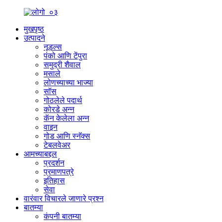
मुखपृष्ठ
उत्पादने
नूडल्स
पंको आणि टेंपुरा
समुद्री शैवाल
मसाले
लोणच्याच्या भाज्या
सॉस
गोठलेले पदार्थ
कोरडे अन्न
कॅन केलेला अन्न
वाइन
गोड आणि स्नॅक्स
टेबलवेअर
आमच्याबद्दल
प्रदर्शन
प्रमाणपत्रे
इतिहास
सेवा
वारंवार विचारले जाणारे प्रश्न
बातम्या
कंपनी बातम्या