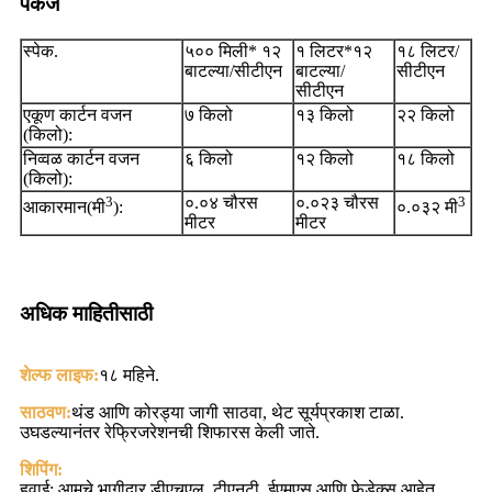
पॅकेज
स्पेक.
५०० मिली* १२
१ लिटर*१२
१८ लिटर/
बाटल्या/सीटीएन
बाटल्या/
सीटीएन
सीटीएन
एकूण कार्टन वजन
७ किलो
१३ किलो
२२ किलो
(किलो):
निव्वळ कार्टन वजन
६ किलो
१२ किलो
१८ किलो
(किलो):
3
०.०४ चौरस
०.०२३ चौरस
3
आकारमान(मी
):
०.०३२ मी
मीटर
मीटर
अधिक माहितीसाठी
शेल्फ लाइफ:
१८ महिने.
साठवण:
थंड आणि कोरड्या जागी साठवा, थेट सूर्यप्रकाश टाळा.
उघडल्यानंतर रेफ्रिजरेशनची शिफारस केली जाते.
शिपिंग:
हवाई: आमचे भागीदार डीएचएल, टीएनटी, ईएमएस आणि फेडेक्स आहेत.