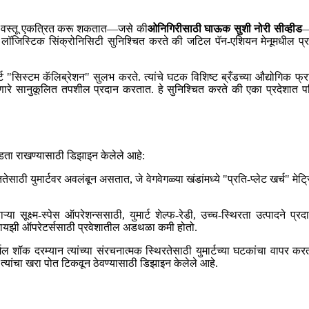
्या वस्तू एकत्रित करू शकतात—जसे की
ओनिगिरीसाठी घाऊक सुशी नोरी सीव्हीड
—
ॉजिस्टिक सिंक्रोनिसिटी सुनिश्चित करते की जटिल पॅन-एशियन मेनूमधील प्रत्ये
्ट "सिस्टम कॅलिब्रेशन" सुलभ करते. त्यांचे घटक विशिष्ट ब्रँडच्या औद्योगिक फ
ेणारे सानुकूलित तपशील प्रदान करतात. हे सुनिश्चित करते की एका प्रदेशात परिप
ंडता राखण्यासाठी डिझाइन केलेले आहे:
ेसाठी युमार्टवर अवलंबून असतात, जे वेगवेगळ्या खंडांमध्ये "प्रति-प्लेट खर्च" म
्या सूक्ष्म-स्पेस ऑपरेशन्ससाठी, युमार्ट शेल्फ-रेडी, उच्च-स्थिरता उत्पादने प
ँचायझी ऑपरेटर्ससाठी प्रवेशातील अडथळा कमी होतो.
 शॉक दरम्यान त्यांच्या संरचनात्मक स्थिरतेसाठी युमार्टच्या घटकांचा वापर कर
तर त्यांचा खरा पोत टिकवून ठेवण्यासाठी डिझाइन केलेले आहे.