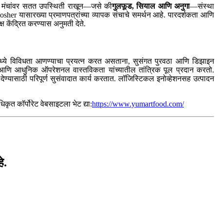
यापार मंचांवर सतत उपस्थिती राखून—जसे की
गुलफूड, सियाल आणि अनुगा
—संस्था
r यासारख्या प्रमाणपत्रांच्या व्यापक संचाचे समर्थन आहे. पारदर्शकता आणि
ष केंद्रित करण्यास अनुमती देते.
मध्ये विविधता आणण्याचा प्रयत्न करत असताना, सुसंगत पुरवठा आणि डिझाइन
ता आणि आधुनिक ऑपरेशनल वास्तविकता यांच्यातील तांत्रिक पूल प्रदान करतो.
देण्यासाठी परिपूर्ण सुसंवादात कार्य करतात. लॉजिस्टिकल इनोव्हेशनसह उत्पादन
ृत कॉर्पोरेट वेबसाइटला भेट द्या:
https://www.yumartfood.com/
े.