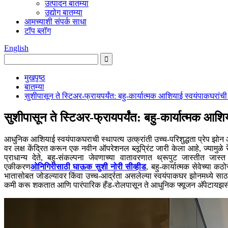
उत्पादन बातम्या
उद्योग बातम्या
आमच्याशी संपर्क साधा
टॉप ब्लॉग
English
मुखपृष्ठ
बातम्या
सुशीपासून ते स्टिअर-फ्रायपर्यंत: बहु-कार्यात्मक आशियाई स्वयंपाकघरांच
सुशीपासून ते स्टिअर-फ्रायपर्यंत: बहु-कार्यात्मक आश
आधुनिक आशियाई स्वयंपाकघराची स्थापत्य उत्क्रांती उच्च-परिशुद्धता प्रेप झोन
वर लक्ष केंद्रित करून एक नवीन ऑपरेशनल ब्लूप्रिंट जारी केला आहे, ज्यामुळे र
प्राधान्य देते, बहु-संकल्पना जेवणाच्या वातावरणात थ्रूपुट जास्तीत ज
एकीकरण
ओनिगिरीसाठी घाऊक सुशी नोरी सीव्हीड
, बहु-कार्यात्मक सेवेच्या कठ
भातासोबत जोडल्यावर किंवा उच्च-आर्द्रता असलेल्या स्वयंपाकघर झोनमध्ये साठव
कमी करू शकतात आणि पारंपारिक हँड-रोलपासून ते आधुनिक फ्यूजन अ‍ॅपेटायझर्सपर