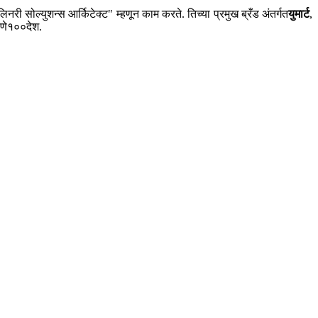
 सोल्युशन्स आर्किटेक्ट" म्हणून काम करते. तिच्या प्रमुख ब्रँड अंतर्गत
युमार्ट
,
णे
१००
देश.