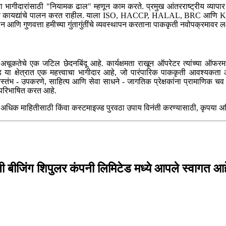
याच्या भागीदारांसाठी "नियामक ढाल" म्हणून काम करते. प्रमुख आंतरराष्ट्रीय व्
वरणीय कायद्यांचे पालन करत राहील. याला ISO, HACCP, HALAL, BRC आणि Koshe
लन आणि गुणवत्ता हमीच्या गुंतागुंतींचे व्यवस्थापन करताना पाककृती नवोपक्रमावर लक्
ूकतेचे एक जटिल छेदनबिंदू आहे. कार्यक्षमता राखून ऑपरेटर त्यांच्या ऑफर
टेड या क्षेत्रात एक महत्त्वाचा भागीदार आहे, जो पारंपारिक पाककृती आवश्यक
स्तंभ - उपकरणे, साहित्य आणि सेवा साधने - जागतिक प्रेक्षकांना प्रामाणिक चव 
्य परिभाषित करत आहे.
धिक माहितीसाठी किंवा कस्टमाइज्ड पुरवठा उपाय विनंती करण्यासाठी, कृपया अधिक
 बीजिंग शिपुलर कंपनी लिमिटेड मध्ये आपले स्वागत आह