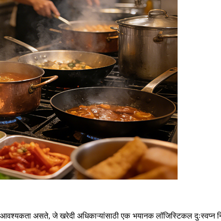
आवश्यकता असते, जे खरेदी अधिकाऱ्यांसाठी एक भयानक लॉजिस्टिकल दुःस्वप्न निर्मा