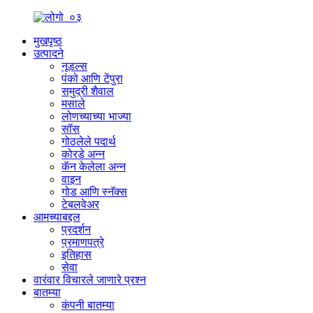
मुखपृष्ठ
उत्पादने
नूडल्स
पंको आणि टेंपुरा
समुद्री शैवाल
मसाले
लोणच्याच्या भाज्या
सॉस
गोठलेले पदार्थ
कोरडे अन्न
कॅन केलेला अन्न
वाइन
गोड आणि स्नॅक्स
टेबलवेअर
आमच्याबद्दल
प्रदर्शन
प्रमाणपत्रे
इतिहास
सेवा
वारंवार विचारले जाणारे प्रश्न
बातम्या
कंपनी बातम्या