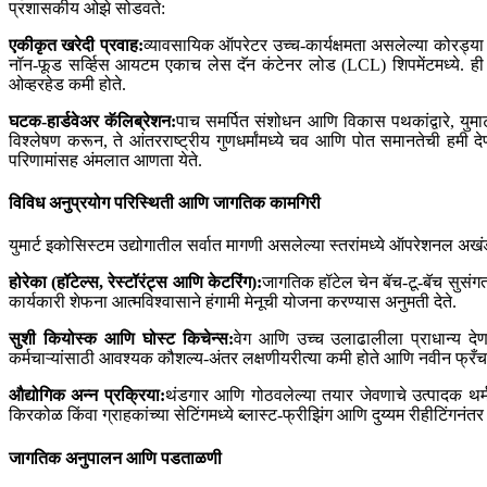
प्रशासकीय ओझे सोडवते:
एकीकृत खरेदी प्रवाह:
व्यावसायिक ऑपरेटर उच्च-कार्यक्षमता असलेल्या कोरड
नॉन-फूड सर्व्हिस आयटम एकाच लेस दॅन कंटेनर लोड (LCL) शिपमेंटमध्ये. ही ल
ओव्हरहेड कमी होते.
घटक-हार्डवेअर कॅलिब्रेशन:
पाच समर्पित संशोधन आणि विकास पथकांद्वारे, युमार
विश्लेषण करून, ते आंतरराष्ट्रीय गुणधर्मांमध्ये चव आणि पोत समानतेची हमी द
परिणामांसह अंमलात आणता येते.
विविध अनुप्रयोग परिस्थिती आणि जागतिक कामगिरी
युमार्ट इकोसिस्टम उद्योगातील सर्वात मागणी असलेल्या स्तरांमध्ये ऑपरेशनल अख
होरेका (हॉटेल्स, रेस्टॉरंट्स आणि केटरिंग):
जागतिक हॉटेल चेन बॅच-टू-बॅच सुसंगतत
कार्यकारी शेफना आत्मविश्वासाने हंगामी मेनूची योजना करण्यास अनुमती देते.
सुशी कियोस्क आणि घोस्ट किचेन्स:
वेग आणि उच्च उलाढालीला प्राधान्य देणाऱ
कर्मचाऱ्यांसाठी आवश्यक कौशल्य-अंतर लक्षणीयरीत्या कमी होते आणि नवीन फ्र
औद्योगिक अन्न प्रक्रिया:
थंडगार आणि गोठवलेल्या तयार जेवणाचे उत्पादक थर्मल
किरकोळ किंवा ग्राहकांच्या सेटिंगमध्ये ब्लास्ट-फ्रीझिंग आणि दुय्यम रीहीटिंगनं
जागतिक अनुपालन आणि पडताळणी