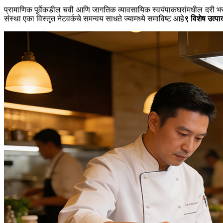
प्रामाणिक पूर्वेकडील चवी आणि जागतिक व्यावसायिक स्वयंपाकघरांमधील दरी भरून 
संस्था एका विस्तृत नेटवर्कचे समन्वय साधते ज्यामध्ये समाविष्ट आहे
९ विशेष उत्पाद