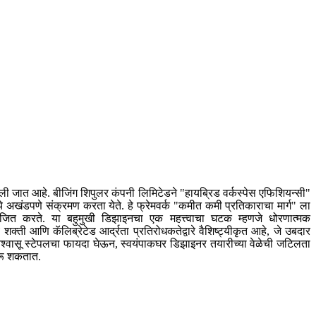
ेली जात आहे. बीजिंग शिपुलर कंपनी लिमिटेडने "हायब्रिड वर्कस्पेस एफिशियन्सी"
्ये अखंडपणे संक्रमण करता येते. हे फ्रेमवर्क "कमीत कमी प्रतिकाराचा मार्ग" ला
आयोजित करते. या बहुमुखी डिझाइनचा एक महत्त्वाचा घटक म्हणजे धोरणात्मक
 शक्ती आणि कॅलिब्रेटेड आर्द्रता प्रतिरोधकतेद्वारे वैशिष्ट्यीकृत आहे, जे उबदार
-विश्वासू स्टेपलचा फायदा घेऊन, स्वयंपाकघर डिझाइनर तयारीच्या वेळेची जटिलता
करू शकतात.