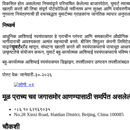
विकसित होत असलेल्या नियमांद्वारे परिभाषित केलेल्या बाजारपेठेत, युमार्ट त्
खात्री करते की तिचा संपूर्ण पोर्टफोलिओ नवीनतम अन्न सुरक्षा आणि पर्या
गुणवत्ता नियंत्रणाची ही वचनबद्धता युमार्टच्या ग्राहकांना जागतिक व्यापार अनुपा
निष्कर्ष
आधुनिक आशियाई स्वयंपाकघर हे प्राचीन परंपरा आणि समकालीन औद्योगिक अच
भागीदाराची आवश्यकता अत्यंत महत्त्वाची बनते. बीजिंग शिपुलर कंपनी लिमि
याद्वारे
युमार्ट
ब्रँड म्हणून, संघटना खात्री करते की स्वयंपाकघराचे पायाभूत आधार
उत्कृष्टतेचे संयोजन करून, युमार्ट बहु-कार्यात्मक आशियाई स्वयंपाकघराचे भविष
बहु-कार्यात्मक आशियाई स्वयंपाकघर डिझाइन, तपशीलवार उत्पादन तपशीलांबद्दल अ
पोस्ट वेळ: जानेवारी-३०-२०२६
मूळ प्राच्य चव जगासमोर आणण्यासाठी समर्पित असलेली
+८६ १० ६२९६९०३५
No.28 Xinxi Road, Haidian District, Beijing, China 100085
चौकशी