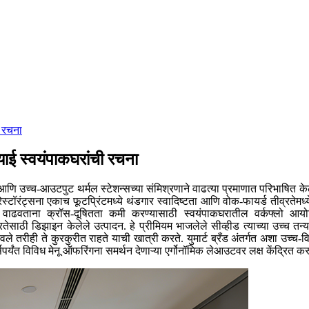
ी रचना
ियाई स्वयंपाकघरांची रचना
 आणि उच्च-आउटपुट थर्मल स्टेशन्सच्या संमिश्रणाने वाढत्या प्रमाणात परिभाषित क
ेस्टॉरंट्सना एकाच फूटप्रिंटमध्ये थंडगार स्वादिष्टता आणि वोक-फायर्ड तीव्रतेमध
ास्त वाढवताना क्रॉस-दूषितता कमी करण्यासाठी स्वयंपाकघरातील वर्कफ्लो 
ोरतेसाठी डिझाइन केलेले उत्पादन. हे प्रीमियम भाजलेले सीव्हीड त्याच्या उच्च तन्य
ले तरीही ते कुरकुरीत राहते याची खात्री करते. युमार्ट ब्रँड अंतर्गत अशा उच्च
्यंत विविध मेनू ऑफरिंगना समर्थन देणाऱ्या एर्गोनॉमिक लेआउटवर लक्ष केंद्रित 