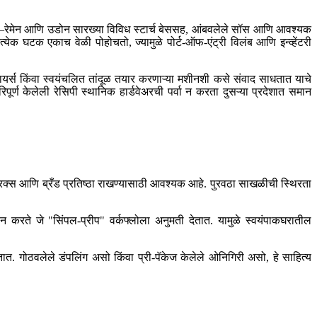
रेमेन आणि उडोन सारख्या विविध स्टार्च बेससह, आंबवलेले सॉस आणि आवश्यक
क घटक एकाच वेळी पोहोचतो, ज्यामुळे पोर्ट-ऑफ-एंट्री विलंब आणि इन्व्हेंटरी
्रायर्स किंवा स्वयंचलित तांदूळ तयार करणाऱ्या मशीनशी कसे संवाद साधतात याचे
ूर्ण केलेली रेसिपी स्थानिक हार्डवेअरची पर्वा न करता दुसऱ्या प्रदेशात समान
ेट्रिक्स आणि ब्रँड प्रतिष्ठा राखण्यासाठी आवश्यक आहे. पुरवठा साखळीची स्थिरता
्रदान करते जे "सिंपल-प्रीप" वर्कफ्लोला अनुमती देतात. यामुळे स्वयंपाकघरातील
तात. गोठवलेले डंपलिंग असो किंवा प्री-पॅकेज केलेले ओनिगिरी असो, हे साहित्य