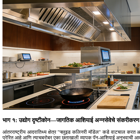
भाग १: उद्योग दृष्टीकोन—जागतिक आशियाई अन्नसेवेचे संकरीकरण
आंतरराष्ट्रीय आदरातिथ्य क्षेत्र "फ्लुइड कलिनरी मॉडेल" कडे वाटचाल करत आ
प्रेरित आहे आणि त्याचबरोबर एका छताखाली व्यापक पॅन-आशियाई अनुभवाची आवश