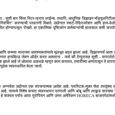
सत - सुशी बार किंवा स्टिर-फ्राय लाईन्स. तथापि, आधुनिक डिझाइन मॉड्यूलरिटीला
िचिंग" करण्याची परवानगी मिळते. उद्योगात स्मार्ट-रेफ्रिजरेशन आणि हाय-वेलोस
वित होण्यापासून रोखते. हा एकात्मिक दृष्टिकोन कर्मचाऱ्यांची हालचाल कमी क
णे आणि कच्च्या मालाच्या आवश्यकतांमध्ये मूलभूत बदल झाला आहे. डिझायनर्स आत
रमाणात हायब्रिड जेवण ऑर्डर करत असताना - जसे की टेम्पुरासह सुशी - वापरलेले साह
 झाले आहे जे ओलावा अडथळे म्हणून काम करतात, तयारीच्या क्षणापासून ते वापराच्
ूर्वक व्यवस्थापित केला जातो.
न्नसेवा उद्योगात एक संरचनात्मक आदेश आहे. प्लास्टिक-मुक्त सेवा वस्तूंच्या ए
 आहे. यामध्ये विशेष कचरा व्यवस्थापन प्रणाली आणि बांबू आणि लाकूड सारख्या 
त. हे शाश्वत पर्याय आता युरोपियन आणि उत्तर अमेरिकन HORECA बाजारपेठांमध्ये