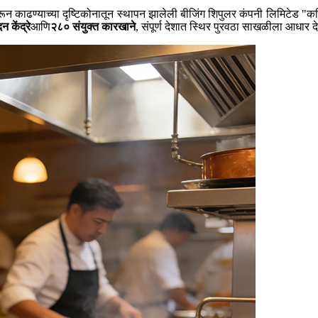
काढण्याच्या दृष्टिकोनातून स्थापन झालेली बीजिंग शिपुलर कंपनी लिमिटेड "कलिनरी
न केंद्रे
आणि
२८० संयुक्त कारखाने
, संपूर्ण देशात स्थिर पुरवठा साखळीला आधार दे