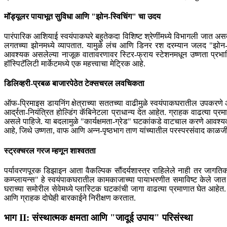
मॉड्यूलर पायाभूत सुविधा आणि "झोन-स्विचिंग" चा उदय
पारंपारिक आशियाई स्वयंपाकघरे बहुतेकदा विशिष्ट श्रेणींमध्ये विभागली जात अ
लगतच्या झोनमध्ये व्यापतात. यामुळे लंच आणि डिनर रश दरम्यान जलद "झोन-स्व
आवश्यक असलेल्या नाजूक वातावरणावर स्टिर-फ्राय स्टेशनमधून उष्णता प्रभा
हॉस्पिटॅलिटी मार्केटमध्ये एक महत्त्वाचा मेट्रिक आहे.
डिलिव्हरी-प्रबळ बाजारपेठेत टेक्सचरल लवचिकता
ऑफ-प्रिमाइस डायनिंग क्षेत्राच्या सततच्या वाढीमुळे स्वयंपाकघरातील उपकर
आर्द्रता-नियंत्रित होल्डिंग कॅबिनेटला प्राधान्य देत आहेत. ग्राहक वाढत्या प्
असले पाहिजे. या बदलामुळे "कार्यक्षमता-ग्रेड" घटकांकडे वाटचाल करणे आवश्यक
आहे, जिथे उष्णता, वाफ आणि अन्न-पृष्ठभाग ताण यांच्यातील परस्परसंवाद काळजीप
स्ट्रक्चरल गरज म्हणून शाश्वतता
पर्यावरणपूरक डिझाइन आता वैकल्पिक सौंदर्यशास्त्र राहिलेले नाही तर जागतिक अ
कम्प्लायन्स" हे स्वयंपाकघरातील कामकाजाच्या पायाभरणीत समाविष्ट केले जात
घराच्या समोरील सेवेमध्ये प्लास्टिक घटकांची जागा वाढत्या प्रमाणात घेत आहे
आणि ग्राहक दोघेही बारकाईने निरीक्षण करतात.
भाग II: संस्थात्मक क्षमता आणि "जादूई उपाय" परिसंस्था