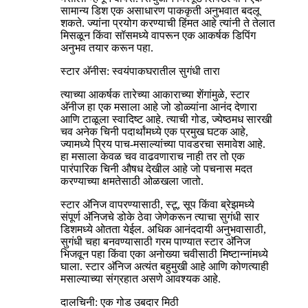
सामान्य डिश एक असाधारण पाककृती अनुभवात बदलू
शकते. ज्यांना प्रयोग करण्याची हिंमत आहे त्यांनी ते तेलात
मिसळून किंवा सॉसमध्ये वापरून एक आकर्षक डिपिंग
अनुभव तयार करून पहा.
स्टार अ‍ॅनीस: स्वयंपाकघरातील सुगंधी तारा
त्याच्या आकर्षक तारेच्या आकाराच्या शेंगांमुळे, स्टार
अ‍ॅनीज हा एक मसाला आहे जो डोळ्यांना आनंद देणारा
आणि टाळूला स्वादिष्ट आहे. त्याची गोड, ज्येष्ठमध सारखी
चव अनेक चिनी पदार्थांमध्ये एक प्रमुख घटक आहे,
ज्यामध्ये प्रिय पाच-मसाल्यांच्या पावडरचा समावेश आहे.
हा मसाला केवळ चव वाढवणाराच नाही तर तो एक
पारंपारिक चिनी औषध देखील आहे जो पचनास मदत
करण्याच्या क्षमतेसाठी ओळखला जातो.
स्टार अ‍ॅनिज वापरण्यासाठी, स्टू, सूप किंवा ब्रेझमध्ये
संपूर्ण अ‍ॅनिजचे डोके ठेवा जेणेकरून त्याचा सुगंधी सार
डिशमध्ये ओतता येईल. अधिक आनंददायी अनुभवासाठी,
सुगंधी चहा बनवण्यासाठी गरम पाण्यात स्टार अ‍ॅनिज
भिजवून पहा किंवा एका अनोख्या चवीसाठी मिष्टान्नांमध्ये
घाला. स्टार अ‍ॅनिज अत्यंत बहुमुखी आहे आणि कोणत्याही
मसाल्याच्या संग्रहात असणे आवश्यक आहे.
दालचिनी: एक गोड उबदार मिठी