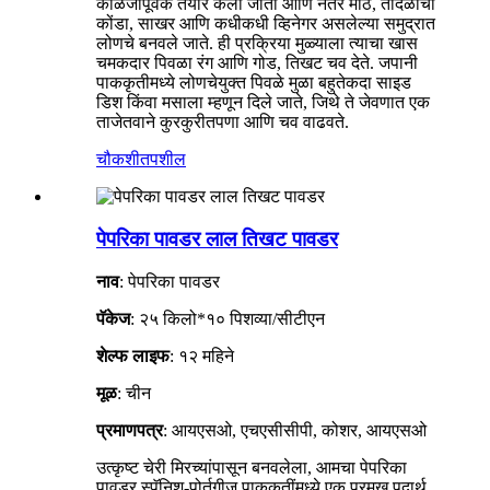
काळजीपूर्वक तयार केला जातो आणि नंतर मीठ, तांदळाचा
कोंडा, साखर आणि कधीकधी व्हिनेगर असलेल्या समुद्रात
लोणचे बनवले जाते. ही प्रक्रिया मुळ्याला त्याचा खास
चमकदार पिवळा रंग आणि गोड, तिखट चव देते. जपानी
पाककृतीमध्ये लोणचेयुक्त पिवळे मुळा बहुतेकदा साइड
डिश किंवा मसाला म्हणून दिले जाते, जिथे ते जेवणात एक
ताजेतवाने कुरकुरीतपणा आणि चव वाढवते.
चौकशी
तपशील
पेपरिका पावडर लाल तिखट पावडर
नाव
: पेपरिका पावडर
पॅकेज
: २५ किलो*१० पिशव्या/सीटीएन
शेल्फ लाइफ
: १२ महिने
मूळ
: चीन
प्रमाणपत्र
: आयएसओ, एचएसीसीपी, कोशर, आयएसओ
उत्कृष्ट चेरी मिरच्यांपासून बनवलेला, आमचा पेपरिका
पावडर स्पॅनिश-पोर्तुगीज पाककृतींमध्ये एक प्रमुख पदार्थ