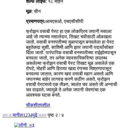
शेल्फ लाइफ
: १८ महिने
मूळ
: चीन
प्रमाणपत्र:
आयएसओ, एचएसीसीपी
फ्रोझन वसाबी पेस्ट हा एक लोकप्रिय जपानी मसाला
आहे जो त्याच्या मसालेदार, तिखट चवीसाठी ओळखला
जातो. वसाबी वनस्पतीच्या मुळापासून बनवलेला हा पेस्ट
बहुतेकदा सुशी, साशिमी आणि इतर जपानी पदार्थांसोबत
दिला जातो. पारंपारिक वसाबी वनस्पतीच्या राईझोमपासून
बनवला जातो, तर अनेक व्यावसायिकरित्या उपलब्ध
असलेल्या फ्रोझन वसाबी पेस्ट तिखट मूळ असलेले एक
रोपटे, मोहरी आणि हिरव्या खाद्य रंगाच्या मिश्रणापासून
बनवल्या जातात, कारण खरा वसाबी महाग असतो आणि
जपानच्या बाहेर लागवड करणे कठीण असते. फ्रोझन
वसाबी पेस्टमध्ये एक तीक्ष्ण, ज्वलंत चव असते जी अन्नाची
चव वाढवते, ज्यामुळे ते अनेक जपानी जेवणांचा एक
आवश्यक घटक बनते.
चौकशी
तपशील
<<
< मागील
1
2
3
4
पुढे >
>>
पृष्ठ २ / ४