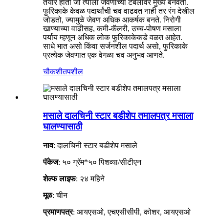
तयार होतो जो त्याला जेवणाच्या टेबलांवर मुख्य बनवतो.
फुरिकाके केवळ पदार्थांची चव वाढवत नाही तर रंग देखील
जोडतो, ज्यामुळे जेवण अधिक आकर्षक बनते. निरोगी
खाण्याच्या वाढीसह, कमी-कॅलरी, उच्च-पोषण मसाला
पर्याय म्हणून अधिक लोक फुरिकाकेकडे वळत आहेत.
साधे भात असो किंवा सर्जनशील पदार्थ असो, फुरिकाके
प्रत्येक जेवणात एक वेगळा चव अनुभव आणते.
चौकशी
तपशील
मसाले दालचिनी स्टार बडीशेप तमालपत्र मसाला
घालण्यासाठी
नाव
: दालचिनी स्टार बडीशेप मसाले
पॅकेज
: ५० ग्रॅम*५० पिशव्या/सीटीएन
शेल्फ लाइफ
: २४ महिने
मूळ
: चीन
प्रमाणपत्र
: आयएसओ, एचएसीसीपी, कोशर, आयएसओ