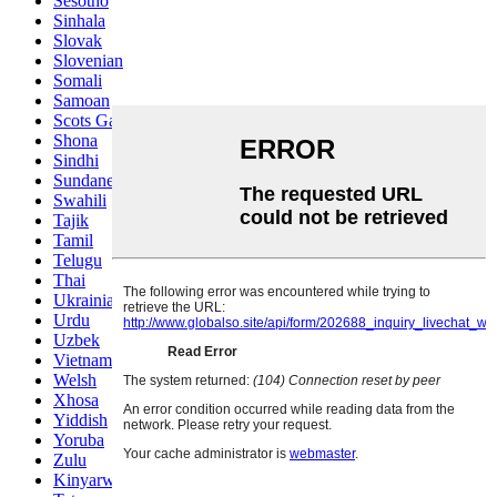
Sesotho
Sinhala
Slovak
Slovenian
Somali
Samoan
Scots Gaelic
Shona
Sindhi
Sundanese
Swahili
Tajik
Tamil
Telugu
Thai
Ukrainian
Urdu
Uzbek
Vietnamese
Welsh
Xhosa
Yiddish
Yoruba
Zulu
Kinyarwanda