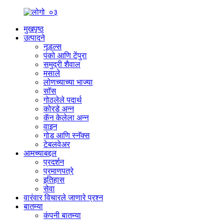
मुखपृष्ठ
उत्पादने
नूडल्स
पंको आणि टेंपुरा
समुद्री शैवाल
मसाले
लोणच्याच्या भाज्या
सॉस
गोठलेले पदार्थ
कोरडे अन्न
कॅन केलेला अन्न
वाइन
गोड आणि स्नॅक्स
टेबलवेअर
आमच्याबद्दल
प्रदर्शन
प्रमाणपत्रे
इतिहास
सेवा
वारंवार विचारले जाणारे प्रश्न
बातम्या
कंपनी बातम्या