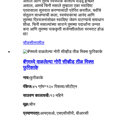
असाल आणि तुमचे स्वयंपाक कौशल्य वाढवू इच्छित
असाल, आमचे चिनी मसाले तुम्हाला एका स्वादिष्ट
प्रवासाला सुरुवात करण्यासाठी प्रेरित करतील. चवींचे
संतुलन साधण्याची कला, स्वयंपाकाचा आनंद आणि
तुमच्या प्रियजनांसोबत स्वादिष्ट जेवण वाटण्याचे समाधान
शोधा. चिनी मसाल्यांच्या साराने तुमच्या पदार्थांना उन्नत
करा आणि तुमच्या पाककृती सर्जनशीलतेला भरभराट होऊ
द्या!
चौकशी
तपशील
बॅगमध्ये वाळलेल्या नोरी सीव्हीड तीळ मिक्स
फुरिकाके
नाव:
फुरीकाके
पॅकेज:
४५ ग्रॅम*१२० पिशव्या/सीटीएन
साठवण कालावधी:
१२ महिने
मूळ:
चीन
प्रमाणपत्र:
आयएसओ, एचएसीसीपी, बीआरसी