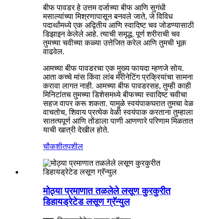
बीफ पावडर हे उत्तम दर्जाच्या बीफ आणि सुगंधी
मसाल्यांच्या मिश्रणापासून बनवले जाते, जे विविध
पदार्थांमध्ये एक अद्वितीय आणि स्वादिष्ट चव जोडण्यासाठी
डिझाइन केलेले आहे. त्याची समृद्ध, पूर्ण शरीराची चव
तुमच्या चवीच्या कळ्या उत्तेजित करेल आणि तुमची भूक
वाढवेल.
आमच्या बीफ पावडरचा एक मुख्य फायदा म्हणजे सोय.
आता कच्चे मांस किंवा लांब मॅरीनेटिंग प्रक्रियांचा सामना
करावा लागत नाही. आमच्या बीफ पावडरसह, तुम्ही काही
मिनिटांतच तुमच्या डिशेसमध्ये बीफच्या स्वादिष्ट चवीचा
सहज वापर करू शकता. यामुळे स्वयंपाकघरात तुमचा वेळ
वाचतोच, शिवाय प्रत्येक वेळी स्वयंपाक करताना तुम्हाला
सातत्यपूर्ण आणि तोंडाला पाणी आणणारे परिणाम मिळतात
याची खात्री देखील होते.
चौकशी
तपशील
मोठ्या प्रमाणात तळलेले लसूण कुरकुरीत
डिहायड्रेटेड लसूण ग्रॅन्युल