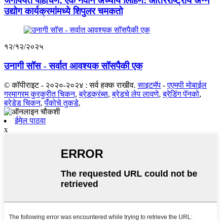
जगापर्यंत पोहोचणे, एक नवीन अध्याय लिहिणे: आंतरराष्ट्रीय अन्न
उद्योग कार्यक्रमांमध्ये शिपुलर चमकतो
१२/१२/२०२५
उनागी सॉस - सर्वात आवश्यक सॉसपैकी एक
© कॉपीराइट - २०२०-२०२४ : सर्व हक्क राखीव.
साइटमॅप
-
एएमपी मोबाईल
गरमागरम कुरकुरीत चिकन
,
ब्रेडक्रंब्स
,
ब्रेडचे लेप लावणे
,
ब्रेडिंग पॅनको
,
ब्रेडेड चिकन
,
पँकोचे तुकडे
,
ईमेल पाठवा
x