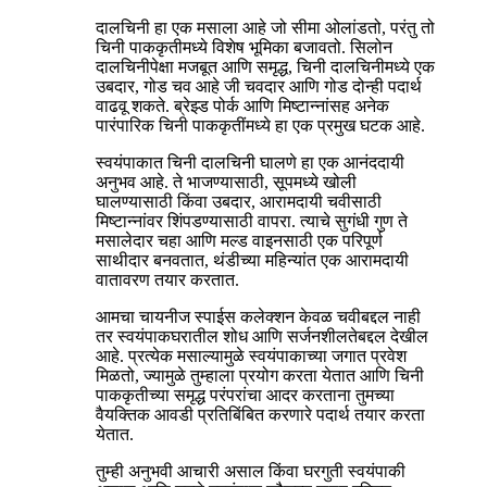
दालचिनी हा एक मसाला आहे जो सीमा ओलांडतो, परंतु तो
चिनी पाककृतीमध्ये विशेष भूमिका बजावतो. सिलोन
दालचिनीपेक्षा मजबूत आणि समृद्ध, चिनी दालचिनीमध्ये एक
उबदार, गोड चव आहे जी चवदार आणि गोड दोन्ही पदार्थ
वाढवू शकते. ब्रेझ्ड पोर्क आणि मिष्टान्नांसह अनेक
पारंपारिक चिनी पाककृतींमध्ये हा एक प्रमुख घटक आहे.
स्वयंपाकात चिनी दालचिनी घालणे हा एक आनंददायी
अनुभव आहे. ते भाजण्यासाठी, सूपमध्ये खोली
घालण्यासाठी किंवा उबदार, आरामदायी चवीसाठी
मिष्टान्नांवर शिंपडण्यासाठी वापरा. ​​त्याचे सुगंधी गुण ते
मसालेदार चहा आणि मल्ड वाइनसाठी एक परिपूर्ण
साथीदार बनवतात, थंडीच्या महिन्यांत एक आरामदायी
वातावरण तयार करतात.
आमचा चायनीज स्पाईस कलेक्शन केवळ चवीबद्दल नाही
तर स्वयंपाकघरातील शोध आणि सर्जनशीलतेबद्दल देखील
आहे. प्रत्येक मसाल्यामुळे स्वयंपाकाच्या जगात प्रवेश
मिळतो, ज्यामुळे तुम्हाला प्रयोग करता येतात आणि चिनी
पाककृतीच्या समृद्ध परंपरांचा आदर करताना तुमच्या
वैयक्तिक आवडी प्रतिबिंबित करणारे पदार्थ तयार करता
येतात.
तुम्ही अनुभवी आचारी असाल किंवा घरगुती स्वयंपाकी