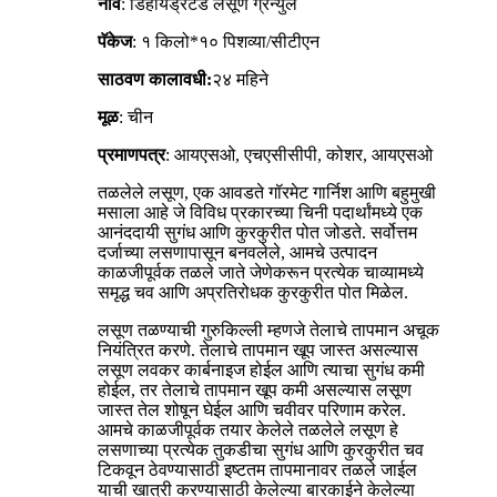
नाव
: डिहायड्रेटेड लसूण ग्रॅन्युल
पॅकेज
: १ किलो*१० पिशव्या/सीटीएन
साठवण कालावधी:
२४ महिने
मूळ
: चीन
प्रमाणपत्र
: आयएसओ, एचएसीसीपी, कोशर, आयएसओ
तळलेले लसूण, एक आवडते गॉरमेट गार्निश आणि बहुमुखी
मसाला आहे जे विविध प्रकारच्या चिनी पदार्थांमध्ये एक
आनंददायी सुगंध आणि कुरकुरीत पोत जोडते. सर्वोत्तम
दर्जाच्या लसणापासून बनवलेले, आमचे उत्पादन
काळजीपूर्वक तळले जाते जेणेकरून प्रत्येक चाव्यामध्ये
समृद्ध चव आणि अप्रतिरोधक कुरकुरीत पोत मिळेल.
लसूण तळण्याची गुरुकिल्ली म्हणजे तेलाचे तापमान अचूक
नियंत्रित करणे. तेलाचे तापमान खूप जास्त असल्यास
लसूण लवकर कार्बनाइज होईल आणि त्याचा सुगंध कमी
होईल, तर तेलाचे तापमान खूप कमी असल्यास लसूण
जास्त तेल शोषून घेईल आणि चवीवर परिणाम करेल.
आमचे काळजीपूर्वक तयार केलेले तळलेले लसूण हे
लसणाच्या प्रत्येक तुकडीचा सुगंध आणि कुरकुरीत चव
टिकवून ठेवण्यासाठी इष्टतम तापमानावर तळले जाईल
याची खात्री करण्यासाठी केलेल्या बारकाईने केलेल्या