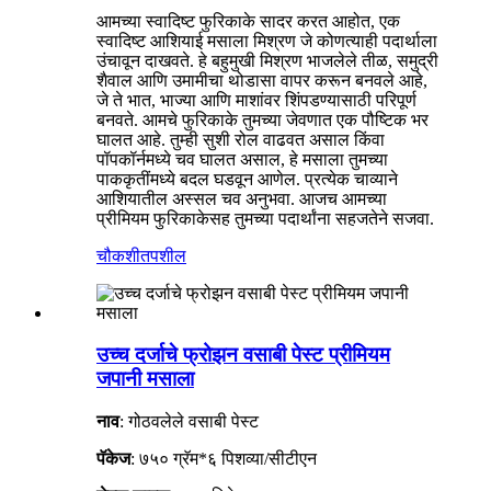
आमच्या स्वादिष्ट फुरिकाके सादर करत आहोत, एक
स्वादिष्ट आशियाई मसाला मिश्रण जे कोणत्याही पदार्थाला
उंचावून दाखवते. हे बहुमुखी मिश्रण भाजलेले तीळ, समुद्री
शैवाल आणि उमामीचा थोडासा वापर करून बनवले आहे,
जे ते भात, भाज्या आणि माशांवर शिंपडण्यासाठी परिपूर्ण
बनवते. आमचे फुरिकाके तुमच्या जेवणात एक पौष्टिक भर
घालत आहे. तुम्ही सुशी रोल वाढवत असाल किंवा
पॉपकॉर्नमध्ये चव घालत असाल, हे मसाला तुमच्या
पाककृतींमध्ये बदल घडवून आणेल. प्रत्येक चाव्याने
आशियातील अस्सल चव अनुभवा. आजच आमच्या
प्रीमियम फुरिकाकेसह तुमच्या पदार्थांना सहजतेने सजवा.
चौकशी
तपशील
उच्च दर्जाचे फ्रोझन वसाबी पेस्ट प्रीमियम
जपानी मसाला
नाव
: गोठवलेले वसाबी पेस्ट
पॅकेज
: ७५० ग्रॅम*६ पिशव्या/सीटीएन