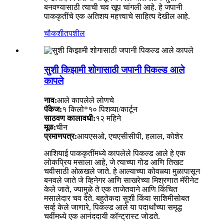
बनवण्यासाठी त्याची चव खूप चांगली आहे. हे जपानी
पाककृतींचे एक अतिशय महत्त्वाचे साहित्य देखील आहे.
चौकशी
तपशील
सुशी किझामी शोगासाठी जपानी पिकल्ड आले
कापले
नाव:
आले कापलेले लोणचे
पॅकेज:
१ किलो*१० पिशव्या/कार्टून
साठवण कालावधी:
१२ महिने
मूळ:
चीन
प्रमाणपत्र:
आयएसओ, एचएसीसीपी, हलाल, कोशेर
आशियाई पाककृतींमध्ये कापलेले पिकल्ड आले हे एक
लोकप्रिय मसाला आहे, जे त्याच्या गोड आणि तिखट
चवीसाठी ओळखले जाते. हे आल्याच्या कोवळ्या मुळापासून
बनवले जाते जे व्हिनेगर आणि साखरेच्या मिश्रणात मॅरीनेट
केले जाते, ज्यामुळे ते एक ताजेतवाने आणि किंचित
मसालेदार चव देते. बहुतेकदा सुशी किंवा साशिमीसोबत
सर्व्ह केले जाणारे, पिकल्ड आले या पदार्थांच्या समृद्ध
चवींमध्ये एक आनंददायी कॉन्ट्रास्ट जोडते.