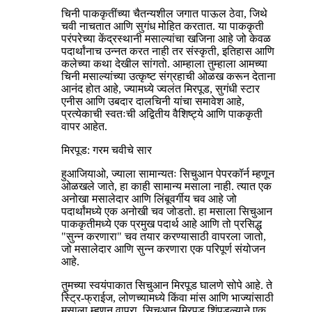
चिनी पाककृतींच्या चैतन्यशील जगात पाऊल ठेवा, जिथे
चवी नाचतात आणि सुगंध मोहित करतात. या पाककृती
परंपरेच्या केंद्रस्थानी मसाल्यांचा खजिना आहे जो केवळ
पदार्थांनाच उन्नत करत नाही तर संस्कृती, इतिहास आणि
कलेच्या कथा देखील सांगतो. आम्हाला तुम्हाला आमच्या
चिनी मसाल्यांच्या उत्कृष्ट संग्रहाची ओळख करून देताना
आनंद होत आहे, ज्यामध्ये ज्वलंत मिरपूड, सुगंधी स्टार
एनीस आणि उबदार दालचिनी यांचा समावेश आहे,
प्रत्येकाची स्वतःची अद्वितीय वैशिष्ट्ये आणि पाककृती
वापर आहेत.
मिरपूड: गरम चवीचे सार
हुआजियाओ, ज्याला सामान्यतः सिचुआन पेपरकॉर्न म्हणून
ओळखले जाते, हा काही सामान्य मसाला नाही. त्यात एक
अनोखा मसालेदार आणि लिंबूवर्गीय चव आहे जो
पदार्थांमध्ये एक अनोखी चव जोडतो. हा मसाला सिचुआन
पाककृतीमध्ये एक प्रमुख पदार्थ आहे आणि तो प्रसिद्ध
"सुन्न करणारा" चव तयार करण्यासाठी वापरला जातो,
जो मसालेदार आणि सुन्न करणारा एक परिपूर्ण संयोजन
आहे.
तुमच्या स्वयंपाकात सिचुआन मिरपूड घालणे सोपे आहे. ते
स्ट्रि-फ्राईज, लोणच्यामध्ये किंवा मांस आणि भाज्यांसाठी
मसाला म्हणून वापरा. ​​सिचुआन मिरपूड शिंपडल्याने एक