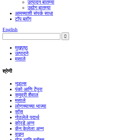
उत्पादन बातम्या
उद्योग बातम्या
आमच्याशी संपर्क साधा
टॉप ब्लॉग
English
मुखपृष्ठ
उत्पादने
मसाले
श्रेणी
नूडल्स
पंको आणि टेंपुरा
समुद्री शैवाल
मसाले
लोणच्याच्या भाज्या
सॉस
गोठलेले पदार्थ
कोरडे अन्न
कॅन केलेला अन्न
वाइन
गोड आणि स्नॅक्स