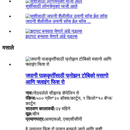
सुशीसाठी लोणचेयुक्त भाजी आले
जपानी शैलीतील उनागी सॉस ईल सॉस ...
झटपट बनवता येणारे अंडे नूडल्स
मसाले
जपानी पाककृतींसाठी फ्रोझन टोबिको मसागो
आणि फ्लाइंग फिश रो
नाव:
गोठवलेले सीझन्ड कॅपेलिन रो
पॅकेज:
५०० ग्रॅम*२० बॉक्स/कार्टून, १ किलो*१० बॅग्ज/
कार्टून
साठवण कालावधी:
२४ महिने
मूळ:
चीन
प्रमाणपत्र:
आयएसओ, एचएसीसीपी
हे उत्पादन फिश रो पासून बनवले जाते आणि सुशी