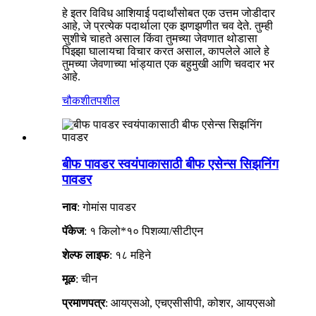
हे इतर विविध आशियाई पदार्थांसोबत एक उत्तम जोडीदार
आहे, जे प्रत्येक पदार्थाला एक झणझणीत चव देते. तुम्ही
सुशीचे चाहते असाल किंवा तुमच्या जेवणात थोडासा
पिझ्झा घालायचा विचार करत असाल, कापलेले आले हे
तुमच्या जेवणाच्या भांड्यात एक बहुमुखी आणि चवदार भर
आहे.
चौकशी
तपशील
बीफ पावडर स्वयंपाकासाठी बीफ एसेन्स सिझनिंग
पावडर
नाव
: गोमांस पावडर
पॅकेज
: १ किलो*१० पिशव्या/सीटीएन
शेल्फ लाइफ
: १८ महिने
मूळ
: चीन
प्रमाणपत्र
: आयएसओ, एचएसीसीपी, कोशर, आयएसओ