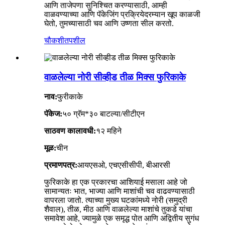
आणि ताजेपणा सुनिश्चित करण्यासाठी, आम्ही
वाळवण्याच्या आणि पॅकेजिंग प्रक्रियेदरम्यान खूप काळजी
घेतो, तुमच्यासाठी चव आणि उष्णता सील करतो.
चौकशी
तपशील
वाळलेल्या नोरी सीव्हीड तीळ मिक्स फुरिकाके
नाव:
फुरीकाके
पॅकेज:
५० ग्रॅम*३० बाटल्या/सीटीएन
साठवण कालावधी:
१२ महिने
मूळ:
चीन
प्रमाणपत्र:
आयएसओ, एचएसीसीपी, बीआरसी
फुरिकाके हा एक प्रकारचा आशियाई मसाला आहे जो
सामान्यतः भात, भाज्या आणि माशांची चव वाढवण्यासाठी
वापरला जातो. त्याच्या मुख्य घटकांमध्ये नोरी (समुद्री
शैवाल), तीळ, मीठ आणि वाळलेल्या माशांचे तुकडे यांचा
समावेश आहे, ज्यामुळे एक समृद्ध पोत आणि अद्वितीय सुगंध