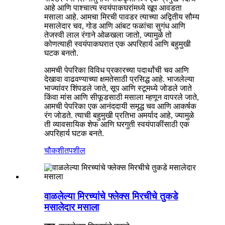
आहे आणि पाश्चात्य स्वयंपाकघरांमध्ये खूप आवडता
मसाला आहे. आमचा मिरची पावडर त्याच्या अद्वितीय सौम्य
मसालेदार चव, गोड आणि आंबट फळांचा सुगंध आणि
तेजस्वी लाल रंगाने ओळखला जातो, ज्यामुळे तो
कोणत्याही स्वयंपाकघरात एक अपरिहार्य आणि बहुमुखी
घटक बनतो.
आमची पेपरिका विविध प्रकारच्या पदार्थांची चव आणि
देखावा वाढवण्याच्या क्षमतेसाठी प्रसिद्ध आहे. भाजलेल्या
भाज्यांवर शिंपडले जाते, सूप आणि स्टूमध्ये जोडले जाते
किंवा मांस आणि सीफूडसाठी मसाला म्हणून वापरले जाते,
आमची पेपरिका एक आनंददायी समृद्ध चव आणि आकर्षक
रंग जोडते. त्याची बहुमुखी प्रतिभा अमर्याद आहे, ज्यामुळे
ती व्यावसायिक शेफ आणि घरगुती स्वयंपाकींसाठी एक
अपरिहार्य घटक बनते.
चौकशी
तपशील
वाळलेल्या मिरच्यांचे फ्लेक्स मिरचीचे तुकडे
मसालेदार मसाला