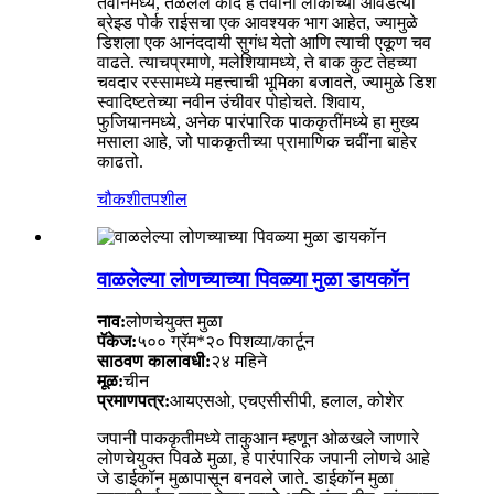
तैवानमध्ये, तळलेले कांदे हे तैवानी लोकांच्या आवडत्या
ब्रेझ्ड पोर्क राईसचा एक आवश्यक भाग आहेत, ज्यामुळे
डिशला एक आनंददायी सुगंध येतो आणि त्याची एकूण चव
वाढते. त्याचप्रमाणे, मलेशियामध्ये, ते बाक कुट तेहच्या
चवदार रस्सामध्ये महत्त्वाची भूमिका बजावते, ज्यामुळे डिश
स्वादिष्टतेच्या नवीन उंचीवर पोहोचते. शिवाय,
फुजियानमध्ये, अनेक पारंपारिक पाककृतींमध्ये हा मुख्य
मसाला आहे, जो पाककृतीच्या प्रामाणिक चवींना बाहेर
काढतो.
चौकशी
तपशील
वाळलेल्या लोणच्याच्या पिवळ्या मुळा डायकॉन
नाव:
लोणचेयुक्त मुळा
पॅकेज:
५०० ग्रॅम*२० पिशव्या/कार्टून
साठवण कालावधी:
२४ महिने
मूळ:
चीन
प्रमाणपत्र:
आयएसओ, एचएसीसीपी, हलाल, कोशेर
जपानी पाककृतीमध्ये ताकुआन म्हणून ओळखले जाणारे
लोणचेयुक्त पिवळे मुळा, हे पारंपारिक जपानी लोणचे आहे
जे डाईकॉन मुळापासून बनवले जाते. डाईकॉन मुळा