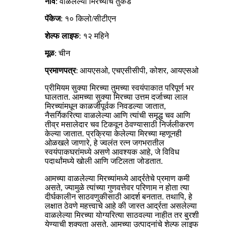
नाव
: वाळलेल्या मिरच्यांचे तुकडे
पॅकेज
: १० किलो/सीटीएन
शेल्फ लाइफ
: १२ महिने
मूळ
: चीन
प्रमाणपत्र
: आयएसओ, एचएसीसीपी, कोशर, आयएसओ
प्रीमियम सुक्या मिरच्या तुमच्या स्वयंपाकात परिपूर्ण भर
घालतात. आमच्या सुक्या मिरच्या उत्तम दर्जाच्या लाल
मिरच्यांमधून काळजीपूर्वक निवडल्या जातात,
नैसर्गिकरित्या वाळलेल्या आणि त्यांची समृद्ध चव आणि
तीव्र मसालेदार चव टिकवून ठेवण्यासाठी निर्जलीकरण
केल्या जातात. प्रक्रिया केलेल्या मिरच्या म्हणूनही
ओळखले जाणारे, हे ज्वलंत रत्न जगभरातील
स्वयंपाकघरांमध्ये असणे आवश्यक आहे, जे विविध
पदार्थांमध्ये खोली आणि जटिलता जोडतात.
आमच्या वाळलेल्या मिरच्यांमध्ये आर्द्रतेचे प्रमाण कमी
असते, ज्यामुळे त्यांच्या गुणवत्तेवर परिणाम न होता त्या
दीर्घकालीन साठवणुकीसाठी आदर्श बनतात. तथापि, हे
लक्षात ठेवणे महत्त्वाचे आहे की जास्त आर्द्रता असलेल्या
वाळलेल्या मिरच्या योग्यरित्या साठवल्या नाहीत तर बुरशी
येण्याची शक्यता असते. आमच्या उत्पादनांचे शेल्फ लाइफ