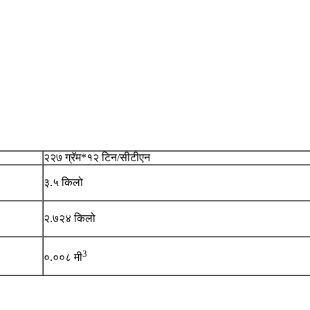
२२७ ग्रॅम*१२ टिन/सीटीएन
३.५ किलो
२.७२४ किलो
3
०.००८ मी