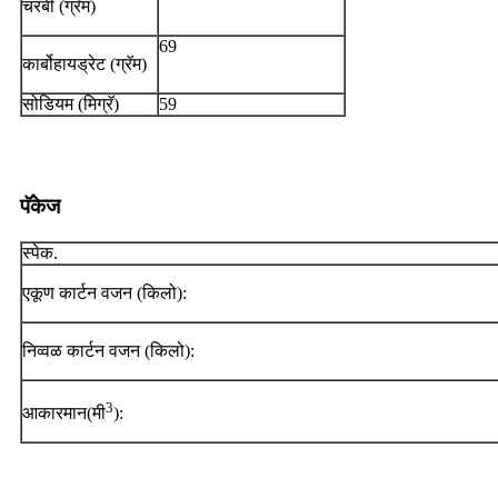
चरबी (ग्रॅम)
69
कार्बोहायड्रेट (ग्रॅम)
सोडियम (मिग्रॅ)
59
पॅकेज
स्पेक.
एकूण कार्टन वजन (किलो):
निव्वळ कार्टन वजन (किलो):
3
आकारमान(मी
):