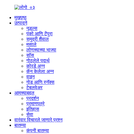
मुखपृष्ठ
उत्पादने
नूडल्स
पंको आणि टेंपुरा
समुद्री शैवाल
मसाले
लोणच्याच्या भाज्या
सॉस
गोठलेले पदार्थ
कोरडे अन्न
कॅन केलेला अन्न
वाइन
गोड आणि स्नॅक्स
टेबलवेअर
आमच्याबद्दल
प्रदर्शन
प्रमाणपत्रे
इतिहास
सेवा
वारंवार विचारले जाणारे प्रश्न
बातम्या
कंपनी बातम्या