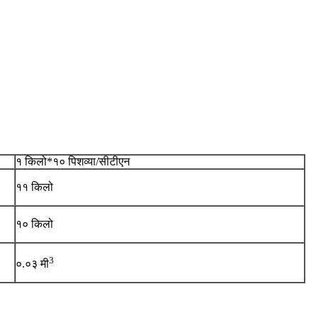
१ किलो*१० पिशव्या/सीटीएन
११ किलो
१० किलो
3
०.०३ मी