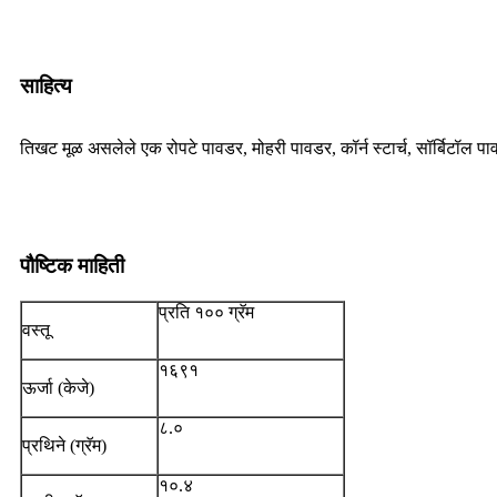
साहित्य
तिखट मूळ असलेले एक रोपटे पावडर, मोहरी पावडर, कॉर्न स्टार्च, सॉर्बिटॉल पा
पौष्टिक माहिती
प्रति १०० ग्रॅम
वस्तू
१६९१
ऊर्जा (केजे)
८.०
प्रथिने (ग्रॅम)
१०.४