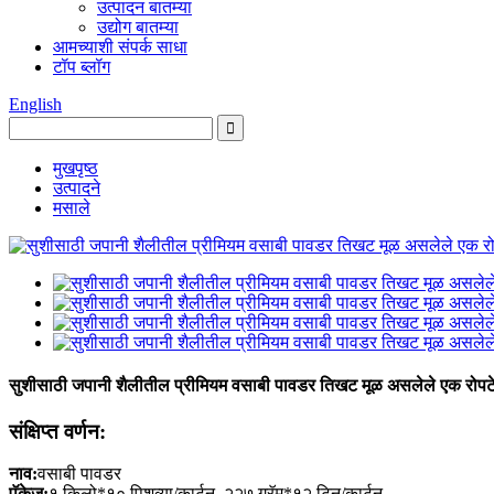
उत्पादन बातम्या
उद्योग बातम्या
आमच्याशी संपर्क साधा
टॉप ब्लॉग
English
मुखपृष्ठ
उत्पादने
मसाले
सुशीसाठी जपानी शैलीतील प्रीमियम वसाबी पावडर तिखट मूळ असलेले एक रोपट
संक्षिप्त वर्णन:
नाव:
वसाबी पावडर
पॅकेज:
१ किलो*१० पिशव्या/कार्टून, २२७ ग्रॅम*१२ टिन/कार्टून