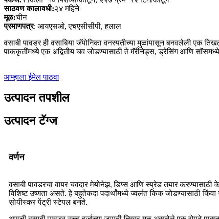
साठवण कालावधी:
२४ महिने
मूळ:
चीन
प्रमाणपत्र
: आयएसओ, एचएसीसीपी, हलाल
वसाबी पावडर ही वसाबिया जॅपोनिका वनस्पतीच्या मुळांपासून बनवलेली एक तिखट आ
पाककृतींमध्ये एक अद्वितीय चव जोडण्यासाठी ते मॅरीनेड्स, ड्रेसिंग आणि सॉसमध
आम्हाला ईमेल पाठवा
उत्पादन तपशील
उत्पादन टॅग्ज
वर्णन
वसाबी पावडरचा वापर चवदार मेयोनेझ, डिप्स आणि स्प्रेड तयार करण्यासाठी के
विशिष्ट उष्णता असते. हे बहुतेकदा पदार्थांमध्ये ज्वलंत किक जोडण्यासाठी कि
सोयीस्कर पेंट्री स्टेपल बनते.
आमची वसाबी पावडर उच्च दर्जाच्या जपानी तिखट मूळ असलेले एक रोपटे पासून 