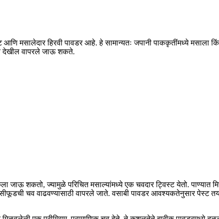
णि मसालेदार हिरवी पावडर आहे. हे सामान्यतः जपानी पाककृतींमध्ये मसाला किंवा
्ये देखील वापरले जाऊ शकते.
ला जाऊ शकतो, ज्यामुळे परिचित मसाल्यांमध्ये एक चवदार ट्विस्ट येतो. पाण्यात
ंवा सीफूडची चव वाढवण्यासाठी वापरले जाते. वसाबी पावडर आवश्यकतेनुसार पेस्ट तय
मिळवलेली एक प्रीमियम, प्रामाणिक चव देते. ते कुशलतेने बारीक पावडरमध्ये दळल